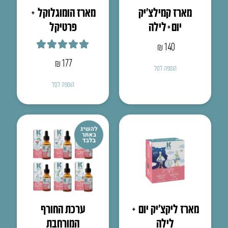
מארז קמילצ’יק
מארז הומוגלוקל +
יום+לילה
פרטיקל
₪
140
דורג
5.00
מתוך 5
₪
177
הוספה לסל
הוספה לסל
מארז ליקצ’יק יום +
ערכת החורף
לילה
המורחבת