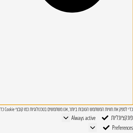
כדי לספק את חוויות המשתמש הטובות ביותר, אנו משתמשים בטכנולוגיות כמו קובצי Cookie כדי לאחסן ו/או לגשת למידע על המכשיר. טכנולוגיות אלו מאפשרות לנו לעבד נתונים כגון התנהגות גלישה או מזהים ייחודיים באתר זה.
פונקציונליות
פונקציונליות
Always active
Preferences
Preferences