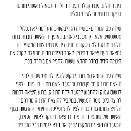
בית החולים. עם הקבלה תעבור היולדת תשאול ראשוני מוניטור
בדיקת דם וחיבור לעירוי נוזלים.
שיחה עם המרדים- בשיחה הזו לבקש שההרדמה לא תכלול
מטשטשים אלא רק משככי כאבים. באופן זה האישה נוכחת בחדר
הלידה מודעת למה שקורה סביבה יודעת מי הצוות המטפל בה
נמצאת בעת יציאת התינוק. לאחר הלידה תהיה מסוגלת לקבל את
תינוקה לידיה בחדר ההתאוששות ולהניק אם בוחרת בכך.
שיחה עם הרופא המנתח- לבקש להגיד לה מס’ שניות לפני
הוצאת התינוק מדופן הבטן וברגע היציאה ממש. בשניות שלפני
לנשום עמוק ולהתכוון לרגע הולדת התינוק. ברגע היציאה לדמות
לחיצה כלפי מטה הנעשית במקביל להוצאת התינוק מהרחם.
הלחיצה מתורגמת במוח לציר לחץ ופליטת התינוק. ההרגשה בגוף
האישה של שותפות בהבאת ובהוצאת תינוקה לאוויר העולם,
הרגע הזה הוא גם המקום לברך את הבא לעולם בכל הדברים