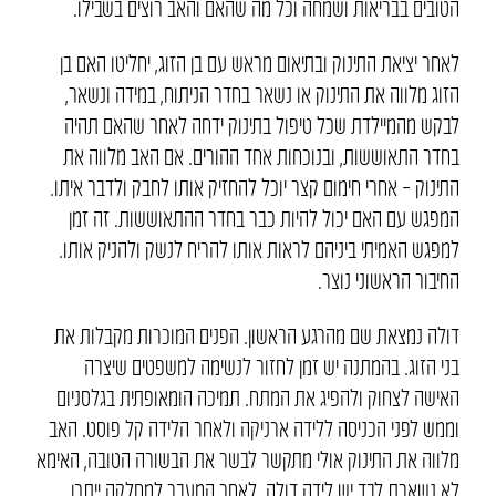
הטובים בבריאות ושמחה וכל מה שהאם והאב רוצים בשבילו.
לאחר יציאת התינוק ובתיאום מראש עם בן הזוג, יחליטו האם בן
הזוג מלווה את התינוק או נשאר בחדר הניתוח, במידה ונשאר,
לבקש מהמיילדת שכל טיפול בתינוק ידחה לאחר שהאם תהיה
בחדר התאוששות, ובנוכחות אחד ההורים. אם האב מלווה את
התינוק – אחרי חימום קצר יוכל להחזיק אותו לחבק ולדבר איתו.
המפגש עם האם יכול להיות כבר בחדר ההתאוששות. זה זמן
למפגש האמיתי ביניהם לראות אותו להריח לנשק ולהניק אותו.
החיבור הראשוני נוצר.
דולה נמצאת שם מהרגע הראשון. הפנים המוכרות מקבלות את
בני הזוג. בהמתנה יש זמן לחזור לנשימה למשפטים שיצרה
האישה לצחוק ולהפיג את המתח. תמיכה הומאופתית בגלסניום
וממש לפני הכניסה ללידה ארניקה ולאחר הלידה קל פוסט. האב
מלווה את התינוק אולי מתקשר לבשר את הבשורה הטובה, האימא
לא נשארת לבד יש לידה דולה. לאחר המעבר למחלקה ייתכן