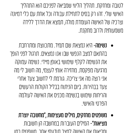
לטובה ומחזקת. תהליך הליווי שמביאה לפניכם הוא התהליך
האישי שלי. זהו רק בסיס לתחילת עבודה וכל אחת עם כלי דמיונה
וצרכיה של האישה העומדת מולה, תמצא את הדרך ללידה
משמעותית ולרוב מתקנת.
נשימה-
היא נמצאת שם תמיד. מתכווצת ומתרחבת
בהתאם למצב הנפשי שבו אנו נמצאים. תרגול לפני הופך
את הנשימה לקלף שימושי באופן מיידי. נשימה עמוקה
מרגיעה מפקסת. מחזירה אותי לעצמי, מה חשוב לי מה
אני רוצה מה אני צריכה. גורמת לי לחשוב צעד אחרי
צעד בבהירות. ביום הניתוח בבליל הקולות הרעשים
והריחות שימוש בנשימה מכניס את האישה לעולמה
הפרטי והאישי.
משפטים מחזקים, מילים מעצימות ,“מחשבה יוצרת
מציאות”-
המילים העוברות במחשבה הן חשובות
ומביאות את האישה למצב תודעתי אחר. משפטים כמו