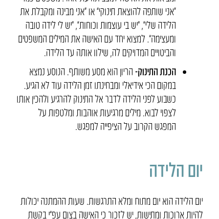
“אני שותפה להוצאת תינוקי” או “אני מבינה ומקבלת את
הלידה שלי”, “יש בי עוצמות וכוחות”, “יש לי לידה טובה
ומעצימה”. למצוא יחד עם האישה את המילים המשפטים
והביטויים המדויקים לה, שילוו אותה עד הלידה.
הכנת התינוק-
הריון הוא מסע משותף. הנוסע נמצא
במקום הכי אידיאלי ומבחינתו זמן הלידה עוד לא הגיע.
כשבוע לפני הלידה לדבר אל התינוק להרגיע ולהכין אותו
לצפוי לבוא. מילים מרגיעות אוהבות ומלטפות על
המפגש הקרוב על הציפייה למפגש.
יום הלידה
יום הלידה הוא יום מתוח ומלא התרגשות. שעות ההמתנה יכולות
להיות ארוכות ומתישות, יש לזכור כי האישה בצום עפ”י בקשת