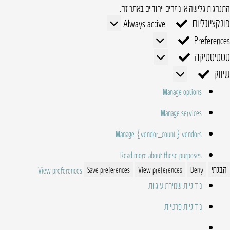
התנהגות גלישה או מזהים ייחודיים באתר זה.
פונקציונליות
פונקציונליות
Always active
Preferences
Preferences
סטטיסטיקה
סטטיסטיקה
שיווק
שיווק
Manage options
Manage services
Manage {vendor_count} vendors
Read more about these purposes
הבנתי
Deny
View preferences
Save preferences
View preferences
מדיניות שמירת עוגיות
מדיניות פרטיות