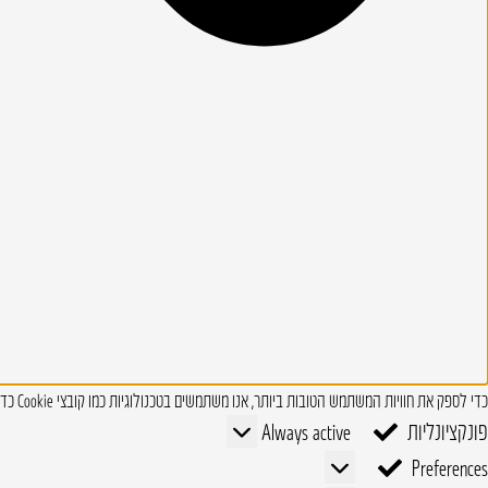
כדי לספק את חוויות המשתמש הטובות ביותר, אנו משתמשים בטכנולוגיות כמו קובצי Cookie כדי לאחסן ו/או לגשת למידע על המכשיר. טכנולוגיות אלו מאפשרות לנו לעבד נתונים כגון התנהגות גלישה או מזהים ייחודיים באתר זה.
פונקציונליות
פונקציונליות
Always active
Preferences
Preferences