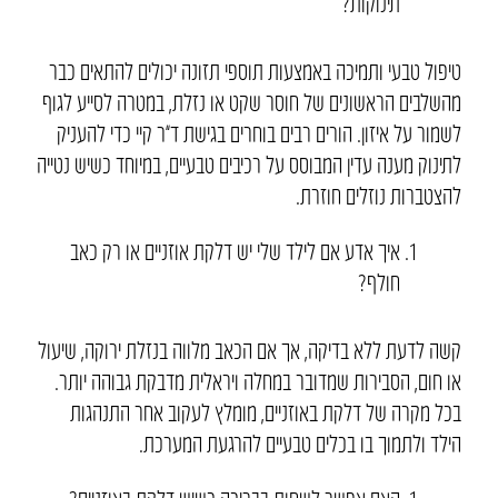
תינוקות?
טיפול טבעי ותמיכה באמצעות תוספי תזונה יכולים להתאים כבר
מהשלבים הראשונים של חוסר שקט או נזלת, במטרה לסייע לגוף
לשמור על איזון. הורים רבים בוחרים בגישת ד”ר קיי כדי להעניק
לתינוק מענה עדין המבוסס על רכיבים טבעיים, במיוחד כשיש נטייה
להצטברות נוזלים חוזרת.
איך אדע אם לילד שלי יש דלקת אוזניים או רק כאב
חולף?
קשה לדעת ללא בדיקה, אך אם הכאב מלווה בנזלת ירוקה, שיעול
או חום, הסבירות שמדובר במחלה ויראלית מדבקת גבוהה יותר.
בכל מקרה של דלקת באוזניים, מומלץ לעקוב אחר התנהגות
הילד ולתמוך בו בכלים טבעיים להרגעת המערכת.
האם אפשר לשחות בבריכה כשיש דלקת באוזניים?