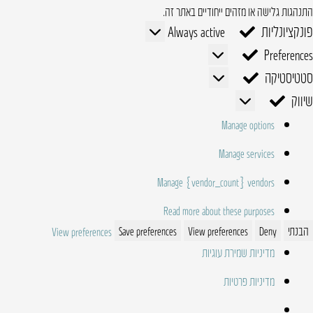
התנהגות גלישה או מזהים ייחודיים באתר זה.
פונקציונליות
פונקציונליות
Always active
Preferences
Preferences
סטטיסטיקה
סטטיסטיקה
שיווק
שיווק
Manage options
Manage services
Manage {vendor_count} vendors
Read more about these purposes
הבנתי
Deny
View preferences
Save preferences
View preferences
מדיניות שמירת עוגיות
מדיניות פרטיות