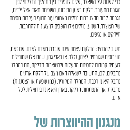
כדי לענות על השאלה, עלינו להפריד בין התהליך הדלקתי לבין
הגורם המעורר. דלקת באוזן התיכונה, השכיחה מאוד אצל ילדים,
נגרמת לרוב מהצטברות נוזלים מאחורי עור התוף בעקבות חסימה
של חצוצרת השמע. נוזלים אלו הופכים למצע נוח להתרבות
חיידקים או נגיפים.
חשוב להבהיר: הדלקת עצמה אינה עוברת מאדם לאדם. עם זאת,
הווירוסים שגורמים לצינון, נזלת או כאבי גרון, שהם אלו שמובילים
לעיתים קרובות לחסימת התעלות ולהיווצרות הדלקת, הם בהחלט
מדבקים. לכן, התשובה לשאלה האם מצב של דלקת אוזניים
מדבק היא מורכבת: המחלה המקורית (כמו שפעת או הצטננות)
מדבקת, אך התפתחות הדלקת באוזן היא אינדיבידואלית לכל
אדם.
מנגנון ההיווצרות של