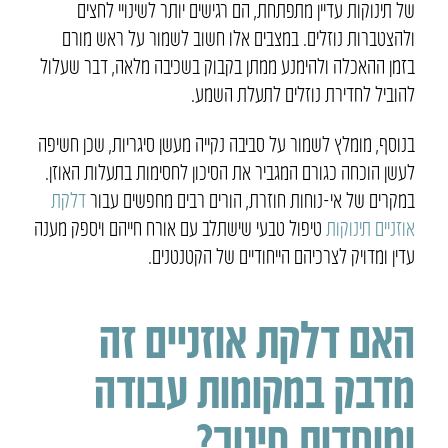
של תינוקות עדיין מתפתחת, הם רגישים יותר לשינויי לחצים
ולהצטברות נוזלים. במצבים אלו חשוב לשמור על ראש מורם
בזמן ההאכלה ולהימנע ממתן בקבוק בשכיבה מלאה, דבר שעלול
להוביל לחדירת נוזלים לתעלת השמע.
בנוסף, מומלץ לשמור על סביבה נקייה מעשן סיגריות, שכן חשיפה
לעשן הוכחה כגורם המגביר את הסיכון לחסימות בתעלות האוזן.
במקרים של אי-נוחות חוזרת, הורים רבים מחפשים עבור
דלקת
אוזניים תינוקות
טיפול טבעי שישתלב עם אורח חייהם ויספק מענה
עדין ומדויק לצרכיהם הייחודיים של הקטנטנים.
האם דלקת אוזניים זה
מדבק במקומות עבודה
ומוסדות חינוך?