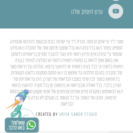
ערוץ היוטיוב שלנו
מוצרי ד”ר קיי אינם תרופות. חברת ד”ר קיי ישראל בע”מ מבקשת להדגיש שהמידע
המופיע באתר ו/או בכל עלון ו/או בכל אמצעי פרסום אחר של החברה ו/או מידע
שנמסר ע”י נציגינו איננו מידע רפואי ולא נועד להעביר מסרים בריאותיים כלשהם
ואין בשום אופן לראות בו התוויה רפואית כלשהי או המלצה לטיפול בבעיה
רפואית כלשהי וכי בכל בעיה רפואית יש להיוועץ ברופא. החלטה על רכישת מוצר
של החברה, כמו גם החלטה על שימוש בו ו/או הסקת מסקנות כלשהן הקושרות
בין שימוש במוצר לבין שינוי במצבו הבריאותי של הצרכן, הינן על אחריותו של
הצרכן בלבד. בכל שאלה שבבריאות או ברפואה יש בכל מקרה להיוועץ ברופא
ו/או להשתמש במקורות מידע אמינים ומהימנים של אנשי מקצוע מוסמכים בתחום
הרפואה. תוכנו של האתר, על כל הנאמר בו, מעולם לא נבדק ע”י משרד
הבריאות.
CREATED BY
URIYA GANOR STUDIO