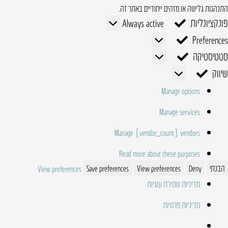
התנהגות גלישה או מזהים ייחודיים באתר זה.
פונקציונליות
פונקציונליות
Always active
Preferences
Preferences
סטטיסטיקה
סטטיסטיקה
שיווק
שיווק
Manage options
Manage services
Manage {vendor_count} vendors
Read more about these purposes
הבנתי
Deny
View preferences
Save preferences
View preferences
מדיניות שמירת עוגיות
מדיניות פרטיות