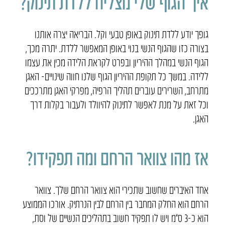
איך הגוף שלי מצליח ללדת תינוק?
גופך יודע ללדת תינוק באופן טבעי וקל. הבריאה יצרה אותנו
בצורה כזו שהגוף הנשי בנוי באופן המאפשר ללדת. יתרה מכך,
הגוף הנשי במהלך ההיריון ובפרט לקראת הלידה מכין את עצמו
ללידה. במשך כל תקופת ההיריון הגוף שלנו חווה שינויים- האגן
מתרחב, השרירים עוברים תהליך הרפיה, מפרקי האגן מתרככים
וכל זאת על מנת לאפשר לתינוק להיוולד ולעבור בקלות דרך
האגן.
אז מהו צוואר הרחם ומה תפקידו?
אחד האיברים שחשוב שתכירי הוא צוואר הרחם שלך. צוואר
הרחם הוא החלק המחבר בין הרחם לבין הנרתיק. אורכו הממוצע
הוא כ-3 ס”מ ויש לו תפקיד חשוב בתהליכים הנשיים של וסת,