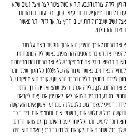
היריון ולידה. צורתו הטבעית היא כשל צינור קצר ואצל נשים שלא
עברו לידות בחייהן יש בו חור עגול וקטן, דרכו עובר דם הווסת.
אצל נשים שעברו לידות, יש בו חריץ צר, אך גדול יותר מאשר
במצבו ההתחלתי.
צוואר הרחם לאורך ההיריון הוא ארוך ונוקשה וזאת על מנת
להפריד את העובר מהסביבה החיצונית. כאשר לידה מתפתחת,
הצוות הרפואי בודק את “המחיקה” של צוואר הרחם והם מתייחסים
למחיקה באחוזים. כאשר יש מחיקה של 100% כל הגוף שלנו יותר
מוכן ללידה. במהלך הלידה הדבר הראשון שקורה הוא מחיקתו של
צוואר הרחם. לכן, בלידה אנחנו רוצים שהצוואר יהיה רך, קדמי
ומחוק. מטבע הדברים הצוואר לאט לאט יכין את עצמו לקראת
לידה. דמייני לעצמך גוש פלסטלינה שבמגע ראשון איתו הוא קשה
ונוקשה וככל שתלושי אותו, תשחקי איתו ותחממי אותו בידייך כך
הוא הופך לגמיש יותר וקל יותר לעבוד איתו. כך גם צוואר הרחם
שלך, ככל שתכיני אותו לקראת הלידה כך ברגע האמת הוא יהיה