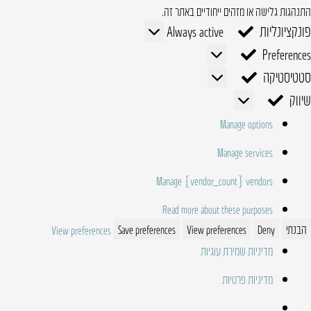
התנהגות גלישה או מזהים ייחודיים באתר זה.
פונקציונליות
פונקציונליות
Always active
Preferences
Preferences
סטטיסטיקה
סטטיסטיקה
שיווק
שיווק
Manage options
Manage services
Manage {vendor_count} vendors
Read more about these purposes
הבנתי
Deny
View preferences
Save preferences
View preferences
מדיניות שמירת עוגיות
מדיניות פרטיות