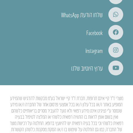
שלחו הודעת WhatsApp
Facebook
Instagram
ערוץ היוטיוב שלנו
מוצרי ד”ר קיי אינם תרופות. חברת ד”ר קיי ישראל בע”מ מבקשת להדגיש שהמידע
המופיע באתר ו/או בכל עלון ו/או בכל אמצעי פרסום אחר של החברה ו/או מידע
שנמסר ע”י נציגינו איננו מידע רפואי ולא נועד להעביר מסרים בריאותיים כלשהם
ואין בשום אופן לראות בו התוויה רפואית כלשהי או המלצה לטיפול בבעיה
רפואית כלשהי וכי בכל בעיה רפואית יש להיוועץ ברופא. החלטה על רכישת מוצר
של החברה, כמו גם החלטה על שימוש בו ו/או הסקת מסקנות כלשהן הקושרות