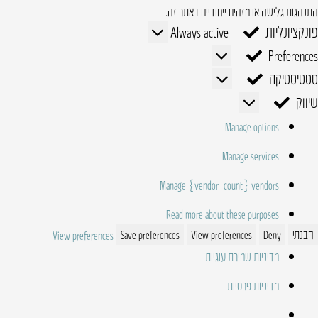
התנהגות גלישה או מזהים ייחודיים באתר זה.
פונקציונליות
פונקציונליות
Always active
Preferences
Preferences
סטטיסטיקה
סטטיסטיקה
שיווק
שיווק
Manage options
Manage services
Manage {vendor_count} vendors
Read more about these purposes
הבנתי
Deny
View preferences
Save preferences
View preferences
מדיניות שמירת עוגיות
מדיניות פרטיות