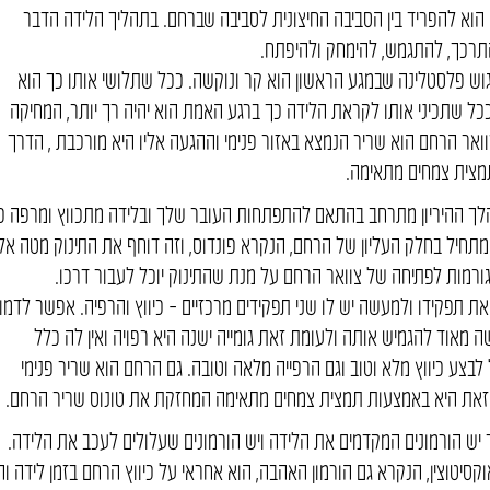
ו הוא להפריד בין הסביבה החיצונית לסביבה שברחם. בתהליך הלידה הדבר
תרכך, להתגמש, להימחק ולהיפתח.
גוש פלסטלינה שבמגע הראשון הוא קר ונוקשה. ככל שתלושי אותו כך הוא
 ככל שתכיני אותו לקראת הלידה כך ברגע האמת הוא יהיה רך יותר, המחיקה
ואר הרחם הוא שריר הנמצא באזור פנימי וההגעה אליו היא מורכבת , הדרך
מצית צמחים מתאימה.
לך ההיריון מתרחב בהתאם להתפתחות העובר שלך ובלידה מתכווץ ומרפה כד
מתחיל בחלק העליון של הרחם, הנקרא פונדוס, וזה דוחף את התינוק מטה אל
גורמות לפתיחה של צוואר הרחם על מנת שהתינוק יוכל לעבור דרכו.
 תפקידו ולמעשה יש לו שני תפקידים מרכזיים – כיווץ והרפיה. אפשר לדמו
מאוד להגמיש אותה ולעומת זאת גומייה ישנה היא רפויה ואין לה כלל
 לבצע כיווץ מלא וטוב וגם הרפייה מלאה וטובה. גם הרחם הוא שריר פנימי
את היא באמצעות תמצית צמחים מתאימה המחזקת את טונוס שריר הרחם.
יש הורמונים המקדמים את הלידה ויש הורמונים שעלולים לעכב את הלידה.
סיטוצין, הנקרא גם הורמון האהבה, הוא אחראי על כיווץ הרחם בזמן לידה וה