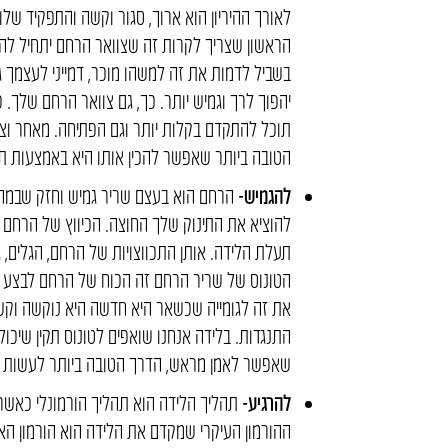
לאורך ההיריון הוא ארוך, סגור וקשה והתפקיד של
הראשון שצריך לקרות זה שצוואר הרחם יתחיל לה
בשביל לדמות את זה למשהו מוכר, דמייני לעצמך 
יהפוך לרך וגמיש יותר. כך, גם צוואר הרחם שלך.
תוכל להתקדם בקלות יותר וגם הפתיחה. מאחר וצו
הטובה ביותר שאפשר להכין אותו היא באמצעות ת
להגמיש-
הרחם הוא בעצם שריר גמיש וחזק שבמה
להוציא את התינוק שלך החוצה. הכיווץ של הרחם 
תעלת הלידה. אותן התכווצויות של הרחם, הגלים, 
הטונוס של שריר הרחם זה הכוח של הרחם לבצע את
את זה לגומייה שכשאר היא חדשה היא נוקשה וקשה 
התנגדות. בלידה אנחנו שואפים לטונוס תקין שיכול
שאפשר לאמן מראש, הדרך הטובה ביותר לעשות ז
להרגיע-
תהליך הלידה הוא תהליך הורמונלי כאשר 
ההורמון העיקרי שמקדם את הלידה הוא הורמון האוק