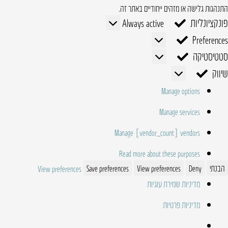
התנהגות גלישה או מזהים ייחודיים באתר זה.
פונקציונליות
פונקציונליות
Always active
Preferences
Preferences
סטטיסטיקה
סטטיסטיקה
שיווק
שיווק
Manage options
Manage services
Manage {vendor_count} vendors
Read more about these purposes
הבנתי
Deny
View preferences
Save preferences
View preferences
מדיניות שמירת עוגיות
מדיניות פרטיות