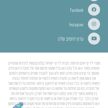
Facebook
Instagram
ערוץ היוטיוב שלנו
מוצרי ד”ר קיי אינם תרופות. חברת ד”ר קיי ישראל בע”מ מבקשת להדגיש שהמידע
המופיע באתר ו/או בכל עלון ו/או בכל אמצעי פרסום אחר של החברה ו/או מידע
שנמסר ע”י נציגינו איננו מידע רפואי ולא נועד להעביר מסרים בריאותיים כלשהם
ואין בשום אופן לראות בו התוויה רפואית כלשהי או המלצה לטיפול בבעיה
רפואית כלשהי וכי בכל בעיה רפואית יש להיוועץ ברופא. החלטה על רכישת מוצר
של החברה, כמו גם החלטה על שימוש בו ו/או הסקת מסקנות כלשהן הקושרות
בין שימוש במוצר לבין שינוי במצבו הבריאותי של הצרכן, הינן על אחריותו של
הצרכן בלבד. בכל שאלה שבבריאות או ברפואה יש בכל מקרה להיוועץ ברופא
ו/או להשתמש במקורות מידע אמינים ומהימנים של אנשי מקצוע מוסמכים בתחום