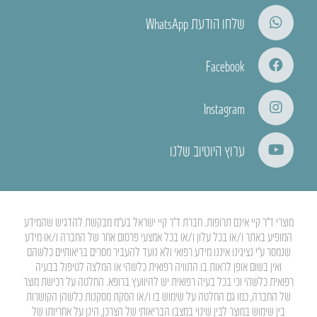
שלחו הודעת WhatsApp
Facebook
Instagram
ערוץ היוטיוב שלנו
מוצרי ד”ר קיי אינם תרופות. חברת ד”ר קיי ישראל בע”מ מבקשת להדגיש שהמידע
המופיע באתר ו/או בכל עלון ו/או בכל אמצעי פרסום אחר של החברה ו/או מידע
שנמסר ע”י נציגינו איננו מידע רפואי ולא נועד להעביר מסרים בריאותיים כלשהם
ואין בשום אופן לראות בו התוויה רפואית כלשהי או המלצה לטיפול בבעיה
רפואית כלשהי וכי בכל בעיה רפואית יש להיוועץ ברופא. החלטה על רכישת מוצר
של החברה, כמו גם החלטה על שימוש בו ו/או הסקת מסקנות כלשהן הקושרות
בין שימוש במוצר לבין שינוי במצבו הבריאותי של הצרכן, הינן על אחריותו של