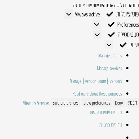
התנהגות גלישה או מזהים ייחודיים באתר זה.
פונקציונליות
פונקציונליות
Always active
Preferences
Preferences
סטטיסטיקה
סטטיסטיקה
שיווק
שיווק
Manage options
Manage services
Manage {vendor_count} vendors
Read more about these purposes
הבנתי
Deny
View preferences
Save preferences
View preferences
מדיניות שמירת עוגיות
מדיניות פרטיות