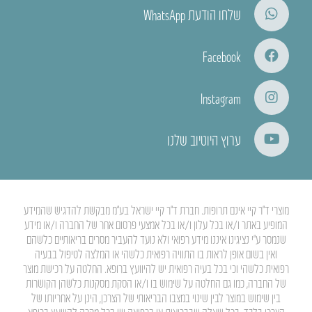
שלחו הודעת WhatsApp
Facebook
Instagram
ערוץ היוטיוב שלנו
מוצרי ד”ר קיי אינם תרופות. חברת ד”ר קיי ישראל בע”מ מבקשת להדגיש שהמידע
המופיע באתר ו/או בכל עלון ו/או בכל אמצעי פרסום אחר של החברה ו/או מידע
שנמסר ע”י נציגינו איננו מידע רפואי ולא נועד להעביר מסרים בריאותיים כלשהם
ואין בשום אופן לראות בו התוויה רפואית כלשהי או המלצה לטיפול בבעיה
רפואית כלשהי וכי בכל בעיה רפואית יש להיוועץ ברופא. החלטה על רכישת מוצר
של החברה, כמו גם החלטה על שימוש בו ו/או הסקת מסקנות כלשהן הקושרות
בין שימוש במוצר לבין שינוי במצבו הבריאותי של הצרכן, הינן על אחריותו של