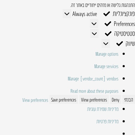
התנהגות גלישה או מזהים ייחודיים באתר זה.
פונקציונליות
פונקציונליות
Always active
Preferences
Preferences
סטטיסטיקה
סטטיסטיקה
שיווק
שיווק
Manage options
Manage services
Manage {vendor_count} vendors
Read more about these purposes
הבנתי
Deny
View preferences
Save preferences
View preferences
מדיניות שמירת עוגיות
מדיניות פרטיות