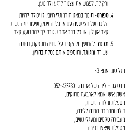
ורק לך. לפגוש את עצמך לרגע ולהיטען.
ספורט-
תומך במאזן הורמונלי חיובי. זו יכולה להיות
הליכה של חצי שעה עם או בלי התינוק, שיעור יוגה נשית
קצר און ליין, או כל דבר אחר שגורם לך להתנועע קצת.
תזונה-
להמשיך ולהקפיד על שתיה מספקת, תזונה
עשירה ומגוונת ותוספים אותם נטלת בהריון.
מזל טוב, אמא 3>
הדס גוז – לידה של אהבה: 052-4257801
אשת איש ואמא לארבעה מתוקים,
מטפלת ומלווה רגשית,
דולה ומדריכת הכנה ללידה,
מעבירה טקסים ומעגלי נשים,
מטפלת שיאצו בכירה