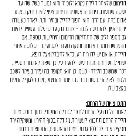
הדימום שלאחר הלידה נקרא “לוכיה” והוא נמשך כשלושה עד
שישה שבועות. בימים הראשונים הדימום צפוי להיות חזק ובצבע
אדום כהה. עם הזמן הוא יהפוך לדליל ובהיר יותר. לאחר כעשרה
ימים יהפוך להפרשה לבנה – צהבהבה, עד שייעלם. עשויים להיות
גם מספר גלים של התחזקות הדימום והיחלשות נוספת. אם
ההפרשה נותרת אדומה וחזקה מעבר לשבועיים ־ שלושה אחרי
הלידה, או אם יש לה ריח רע, כדאי להיבדק אצל רופא.
שימי לב שדימום מוגבר עשוי להעיד על כך שאת לא נחה מספיק.
זכרי שמשכב הלידה- כשמו כן הוא: תקופה בה עליך בעיקר לשכב
ולנוח, לא להרים שום דבר כבד יותר מהתינוק, ולתת לגוף להחלים
בקצב שלו.
התכווצויות של הרחם:
לאחר הלידה על הרחם לחזור לגודלה המקורי. בתוך חודש מיום
הלידה הרחם תתכווץ לעשירית מגודלה בסוף ההיריון ומשקלה ירד
מכקילו אחד לכ־100 גרם! בימים הראשונים, התכווצות הרחם