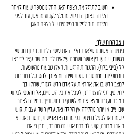
חשוב לתרגל את רצפת האגן החל ממספר שעות לאחר
הלידה, באופן הדרגתי. מומלץ לקבוע מראש, עוד לפני
הלידה, תור לפיזיותרפיסטית של רצפת האגן.
מצב הרוח שלך:
בימים הראשונים שלאחר הלידה את עשויה לחוות מגוון רחב של
רגשות, שינועו בין אושר ושמחה עילאית לבין תחושת עצב לדיכאון
קל (בייבי בלוז). התנודות הרגשיות האלו נובעות מהשפעות
הורמונליות, ממחסור בשעות שינה, ומהצורך להסתגל במהירות
למצב חדש בו את אחראית על אדם חדש לגמרי, שתלוי בך
לחלוטין. תני לעצמך זמן לעכל את כל השינויים, אל תהססי לבקש
תמיכה ועזרה ומצאי את מי לשתף בתחושותייך. במידה ולאחר
שבועיים או יותר מהלידה אין הקלה ואת עדיין חשה עצבות, קושי
לשמוח או לטפל בתינוק, בכי מרובה או אדישות, חוסר תיאבון או
תיאבון מרובה, קושי להירדם או שינה מרובה, ייתכן כי את
מתמודדת עם דכאון לאחר לידה, וכדאי לפנות לייעוץ וטיפול רגשי.