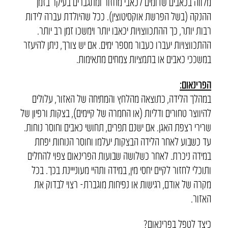
מלווה בכאבים שדומים לכאבי מחזור ומתגברים בעיקר בזמן
ההנקה (בשל הפרשת אוקסיטוצין). ככל שהיולדת עברה לידות
רבות יותר, כך ההתכווצויות יכאבו יותר וימשכו זמן רב יותר.
ההתכווצויות יעברו כעבור מספר ימים. אם יש צורך, ניתן להיעזר
במשככי כאבים או בתמציות צמחים מתאימות.
הפרינאום:
במהלך הלידה, כתוצאה מהלחץ והמתיחה של האזור, עלולים
להיווצר טחורים ודליות (או החמרה של קיימים), בצקות ורפיון של
שרירי רצפת האגן. אם ישנם תפרים, תחושי כאבים וחוסר נוחות.
עד כשבוע לאחר הלידה הבצקות יעלמו וחוסר הנוחות יפחת
במידה ניכרת. לאחר כשלושה שבועות הפרינאום צפוי להחלים
ותוכלי לחזור לקיים יחסי מין, במידה ותהיי מעונייינת בכך. בכל
מקרה של אודם, רגישות או נפיחות מוגברת- רצוי לבדוק את
האזור.
כיצד לטפל בפרינאום?