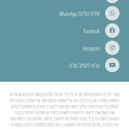
שלחו הודעת WhatsApp
Facebook
Instagram
ערוץ היוטיוב שלנו
מוצרי ד”ר קיי אינם תרופות. חברת ד”ר קיי ישראל בע”מ מבקשת להדגיש שהמידע
המופיע באתר ו/או בכל עלון ו/או בכל אמצעי פרסום אחר של החברה ו/או מידע
שנמסר ע”י נציגינו איננו מידע רפואי ולא נועד להעביר מסרים בריאותיים כלשהם
ואין בשום אופן לראות בו התוויה רפואית כלשהי או המלצה לטיפול בבעיה
רפואית כלשהי וכי בכל בעיה רפואית יש להיוועץ ברופא. החלטה על רכישת מוצר
של החברה, כמו גם החלטה על שימוש בו ו/או הסקת מסקנות כלשהן הקושרות