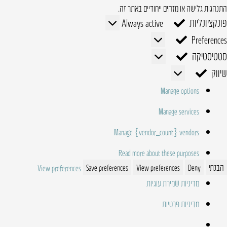
התנהגות גלישה או מזהים ייחודיים באתר זה.
פונקציונליות
פונקציונליות
Always active
Preferences
Preferences
סטטיסטיקה
סטטיסטיקה
שיווק
שיווק
Manage options
Manage services
Manage {vendor_count} vendors
Read more about these purposes
הבנתי
Deny
View preferences
Save preferences
View preferences
מדיניות שמירת עוגיות
מדיניות פרטיות