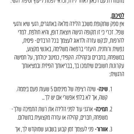
לסיכום,
אין ספק שתקופת משכב הלידה מלאה באתגרים, רגעי שיא ורגעי
שפל. זכרי כי זו תקופה רגישה ויוצאת דופן, והיא חולפת. למדי
להרפות, לבקש עזרה ולדאוג לעצמך בכל הרבדים- פיסית,
נפשית ורוחנית. היעזרי ברפואה משלימה, באנשי מקצוע,
במשפחה, בחברים ובקהילה. הקפידי, כמיטב יכולתך, על חמישה
עקרונות חשובים שיתמכו בך, בבריאותך הפיזית ובמציאותך
הרגשית:
שינה-
שינה רציפה של מינימום 5 שעות פעם ביממה.
קשה, אך לא בלתי אפשרי אם יש לך…
תמיכה-
ארגני עוד לפני הלידה את רשת התמיכה שלך-
משפחה, חברים, קהילה או עזרה מקצועית בתשלום.
אוורור-
פני לעצמך זמן קבוע בשבוע שמוקדש לך, אך