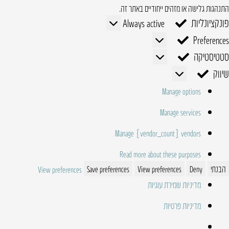
התנהגות גלישה או מזהים ייחודיים באתר זה.
פונקציונליות
פונקציונליות
Always active
Preferences
Preferences
סטטיסטיקה
סטטיסטיקה
שיווק
שיווק
Manage options
Manage services
Manage {vendor_count} vendors
Read more about these purposes
הבנתי
Deny
View preferences
Save preferences
View preferences
מדיניות שמירת עוגיות
מדיניות פרטיות