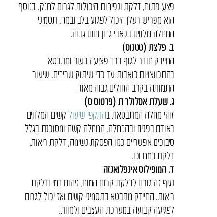
פצע פתוח, דלקת ונפיחות היכולות לגרום לחנק. בנוסף
הוא מפריש רעלן היכול לפגוע בלב ובמח. תסמיני
המחלה מלווים בכאבי גרון וחום גבוה.
ב. פלצת (טטנוס)
החיידק חודר לגוף דרך פציעה בעור ומתבטא
בהתכווצויות כואבות עד כדי שיתוק שרירים. שיעור
התמותה בקרב החולים גבוה מאוד.
ג. שעלת אסלולרית (פרטוסיס)
זוהי מחלה המתבטאת ב
התקפי שיעול
קשים המלווים
באודם בפנים ובהכחלה. המחלה קשה ומסוכנת בגלל
סיבוכים אפשריים כמו הפסקת נשימה, דלקת ריאות,
דלקת במח וכו.
ד. המופילוס אינפלואנזה
נגיף זה גורם לדלקת קרום המוח, זיהום דמי ודלקת
ריאות. החיידק מתבטא בתסמיני קשים ואז יכול לגרום
לפגיעה קבועה במערכת העצבים ולמוות.