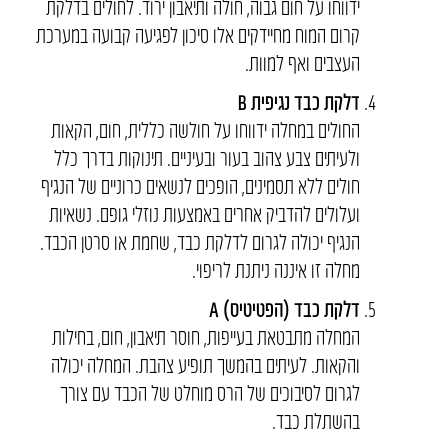
ידווחו על חום גבוה, חולה ותיאבון ירוד. לחולים בדלקת
קרום המוח מחיידקים אלו סיכון לפגיעה קבועה במערכת
העצבים ואף למוות.
דלקת כבד נגיפית
B
החולים במחלה ידווחו על חולשה כללית, חום, הקאות
ולעיתים צבע צהוב בעור ובעיניים. תינוקות בדרך כלל
חולים ללא תסמינים, הופכים לנשאים כרוניים של הנגיף
ועלולים להדביק אחרים באמצעות נוזלי גופם. נשאיות
הנגיף יכולה לגרום לדלקת כבד, שחמת או סרטן הכבד.
מחלה זו איננה ניתנת לריפוי.
דלקת כבד (הפטיטיס)
A
המחלה מתבטאת בעייפות, חוסר תיאבון, חום, בחילות
והקאות. לעיתים בהמשך תופיע צהבת. המחלה יכולה
לגרום לסיבוכים של הרס מוחלט של הכבד עם צורך
בהשתלת כבד.