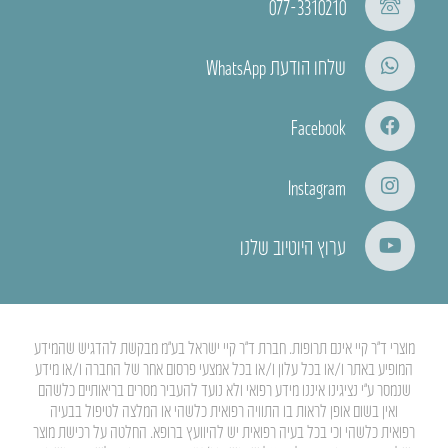
077-3310210
שלחו הודעת WhatsApp
Facebook
Instagram
ערוץ היוטיוב שלנו
מוצרי ד”ר קיי אינם תרופות. חברת ד”ר קיי ישראל בע”מ מבקשת להדגיש שהמידע
המופיע באתר ו/או בכל עלון ו/או בכל אמצעי פרסום אחר של החברה ו/או מידע
שנמסר ע”י נציגינו איננו מידע רפואי ולא נועד להעביר מסרים בריאותיים כלשהם
ואין בשום אופן לראות בו התוויה רפואית כלשהי או המלצה לטיפול בבעיה
רפואית כלשהי וכי בכל בעיה רפואית יש להיוועץ ברופא. החלטה על רכישת מוצר