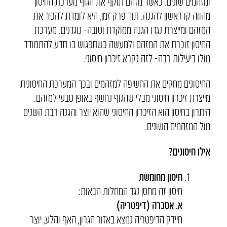
ומזהמים שונים. כאשר מזהם תוקף את הגוף מערכת החיסון
מהווה קו ראשון להגנה. תוך פרק זמן, היא לומדת להכיר את
המזהם ומייצרת נגדו הגנה ממוקדת וטובה- נוגדנים. מערכת
החיסון זוכרת את המזהם ולמעשה כשתפגוש בו תדע להתמודד
מולו ביעילות רבה- לזה נקרא זיכרון חיסוני.
החיסונים מחקים את החשיפה למזהמים ובכך המערכת החיסונית
מייצרת זיכרון חיסוני מבלי שהגוף נחשף באופן טבעי למזהם.
היתרון בחיסון הוא הזיכרון החיסוני שהוא יוצר והגנה רבת השנים
מול המזהמים השונים.
אילו חיסונים?
חיסון מחומשת
חיסון זה מחסן נגד המחלות הבאות:
א. אסכרה (דיפטריה)
חיידק הדיפטריה נמצא באזור הגרון, האף והלע, יוצר