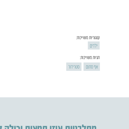
קטגוריות משוייכות:
ילדים
תגיות משוייכות:
אף סתום
סטרידור
מתלבטות איזו תמצית יכולה 