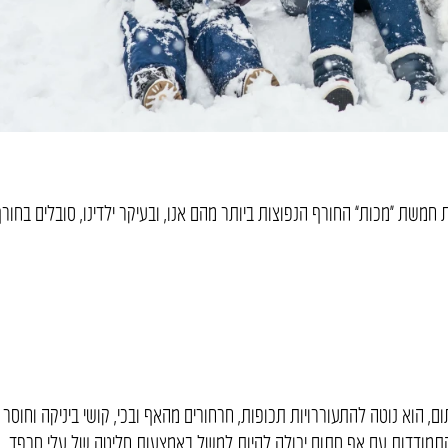
שת “מכות” החורף הנפוצות ביותר מהם אנו, ובעיקר ילדינו, סובלים בחור
 הוא נוטה להתעוררויות תכופות, חרחורים מהאף ובכי, קושי ביניקה וחוסר
. התמודדות עם אף סתום יכולה להיות למשל באמצעות חליטה של עלי סרפד.