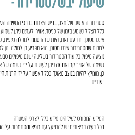
שיעול יבש/סטרידור-
סטרידור הוא שם של מצב, בו יש היצרות בדרכי הנשימה העלי
כלל הצליל נשמע בזמן של כניסת אוויר, לעתים ניתן לשמוע א
איננו מסוכן. יחד עם זאת, היות שזהו סממן למחלה נגיפית,
למרות שהסטרידור איננו מסוכן, הוא מפריע הן לחולה והן לס
מציעה טיפול כל עוד הסטרידור בשליטה ישנם טיפולים טבעיי
נשימה של אוויר קר ואת זה ניתן לעשות על ידי נשימה של א
כן, מומלץ להיות במצב מאונך ככל האפשר על ידי הרמת היל
ייעודיים.
המידע המפורט לעיל הינו מידע כללי לצרכי העשרה.
בכל בעיה בריאותית יש להתייעץ עם רופא והסתמכות על המ