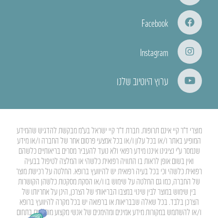
Facebook
Instagram
ערוץ היוטיוב שלנו
מוצרי ד”ר קיי אינם תרופות. חברת ד”ר קיי ישראל בע”מ מבקשת להדגיש שהמידע
המופיע באתר ו/או בכל עלון ו/או בכל אמצעי פרסום אחר של החברה ו/או מידע
שנמסר ע”י נציגינו איננו מידע רפואי ולא נועד להעביר מסרים בריאותיים כלשהם
ואין בשום אופן לראות בו התוויה רפואית כלשהי או המלצה לטיפול בבעיה
רפואית כלשהי וכי בכל בעיה רפואית יש להיוועץ ברופא. החלטה על רכישת מוצר
של החברה, כמו גם החלטה על שימוש בו ו/או הסקת מסקנות כלשהן הקושרות
בין שימוש במוצר לבין שינוי במצבו הבריאותי של הצרכן, הינן על אחריותו של
הצרכן בלבד. בכל שאלה שבבריאות או ברפואה יש בכל מקרה להיוועץ ברופא
ו/או להשתמש במקורות מידע אמינים ומהימנים של אנשי מקצוע מוסמכים בתחום