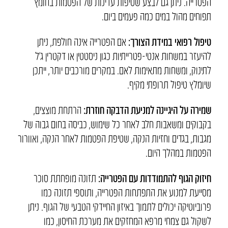
הפטרייה. ניתן גם לבצע שטיפות עדינות של הפטמות בחומץ
תפוחים מהול במים כמה פעמים ביום
.
טיפול רפואי במידת הצורך
:
אם הפטרייה אינה חולפת, ניתן
להיעזר במשחות אנטי-פטרייתיות כגון ניסטטין או דקטרין ג’ל
לתינוק, ומשחות מתאימות לאם. במקרים מורכבים יותר, ייתכן
שיומלץ טיפול תרופתי מקיף
.
שמירה על היגיינה למניעת הדבקה חוזרת
:
הרתחת מוצצים,
בקבוקים ומשאבות חלב לאחר כל שימוש, כביסה בחום גבוה של
מגבות, בגדים וחזיות הנקה, שטיפת הפטמות לאחר הנקה, ואוורור
הפטמות במהלך היום
.
חיזוק הגוף להתמודדות עם הפטרייה
:
תזונה מופחתת סוכר
מסייעת למנוע את התפתחות הפטרייה, ותוספי תזונה כמו
פרוביוטיקה יכולים לתמוך באיזון החיידקי הטבעי של הגוף. ניתן
לשקול גם צמחי מרפא המחזקים את מערכת החיסון, כמו