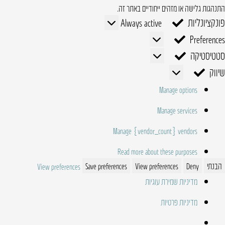
התנהגות גלישה או מזהים ייחודיים באתר זה.
פונקציונליות
פונקציונליות
Always active
Preferences
Preferences
סטטיסטיקה
סטטיסטיקה
שיווק
שיווק
Manage options
Manage services
Manage {vendor_count} vendors
Read more about these purposes
הבנתי
Deny
View preferences
Save preferences
View preferences
מדיניות שמירת עוגיות
מדיניות פרטיות