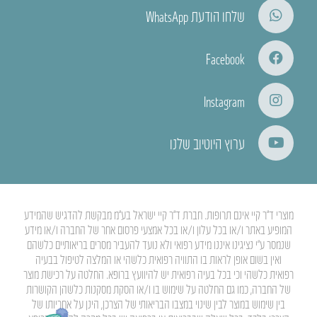
שלחו הודעת WhatsApp
Facebook
Instagram
ערוץ היוטיוב שלנו
מוצרי ד”ר קיי אינם תרופות. חברת ד”ר קיי ישראל בע”מ מבקשת להדגיש שהמידע
המופיע באתר ו/או בכל עלון ו/או בכל אמצעי פרסום אחר של החברה ו/או מידע
שנמסר ע”י נציגינו איננו מידע רפואי ולא נועד להעביר מסרים בריאותיים כלשהם
ואין בשום אופן לראות בו התוויה רפואית כלשהי או המלצה לטיפול בבעיה
רפואית כלשהי וכי בכל בעיה רפואית יש להיוועץ ברופא. החלטה על רכישת מוצר
של החברה, כמו גם החלטה על שימוש בו ו/או הסקת מסקנות כלשהן הקושרות
בין שימוש במוצר לבין שינוי במצבו הבריאותי של הצרכן, הינן על אחריותו של