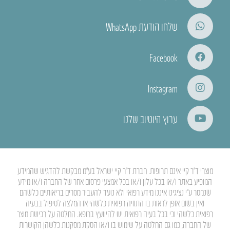
שלחו הודעת WhatsApp
Facebook
Instagram
ערוץ היוטיוב שלנו
מוצרי ד”ר קיי אינם תרופות. חברת ד”ר קיי ישראל בע”מ מבקשת להדגיש שהמידע
המופיע באתר ו/או בכל עלון ו/או בכל אמצעי פרסום אחר של החברה ו/או מידע
שנמסר ע”י נציגינו איננו מידע רפואי ולא נועד להעביר מסרים בריאותיים כלשהם
ואין בשום אופן לראות בו התוויה רפואית כלשהי או המלצה לטיפול בבעיה
רפואית כלשהי וכי בכל בעיה רפואית יש להיוועץ ברופא. החלטה על רכישת מוצר
של החברה, כמו גם החלטה על שימוש בו ו/או הסקת מסקנות כלשהן הקושרות