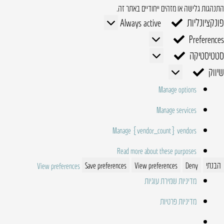
התנהגות גלישה או מזהים ייחודיים באתר זה.
פונקציונליות
פונקציונליות
Always active
Preferences
Preferences
סטטיסטיקה
סטטיסטיקה
שיווק
שיווק
Manage options
Manage services
Manage {vendor_count} vendors
Read more about these purposes
הבנתי
Deny
View preferences
Save preferences
View preferences
מדיניות שמירת עוגיות
מדיניות פרטיות