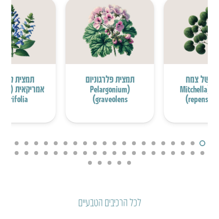
ת של צמח
תמצית פלרגוניום
תמצית קערו
המיצ’לה (Mitchella
(Pelargonium
אמריקאי
Iaterifolia)
graveolens)
repens fol
לכל הרכיבים הטבעיים