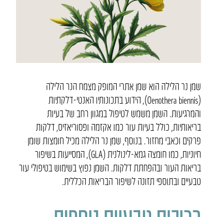
שמן נר הלילה הוא שמן אתרי המופק מצמח הנר הלילה
(Oenothera biennis), הידוע בתכונותיו האנטי-דלקתיות
והמרגיעות. השמן משמש לטיפול במגוון רחב של בעיות
בריאותיות, כולל בעיות עור כמו אקזמה ופסוריאזיס, דלקות
פרקים וכאבי מחזור. בנוסף, שמן נר הלילה מכיל חומצות שומן
חיוניות, כמו חומצה גמא-לינולנית (GLA), המסייעות בשיפור
בריאות העור ובהפחתת דלקות. השמן נפוץ בשימוש בטיפולי עור
טבעיים ובתוספי תזונה לשיפור הבריאות הכללית.
רכיבים טבעיים נוספים