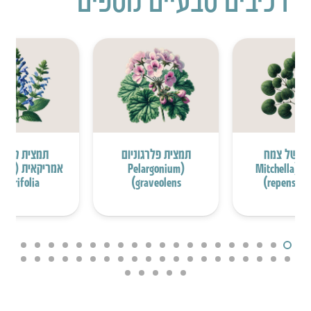
ת של צמח
תמצית פלרגוניום
תמצית קערו
המיצ’לה (Mitchella
(Pelargonium
אמריקאי
Iaterifolia)
graveolens)
repens fol