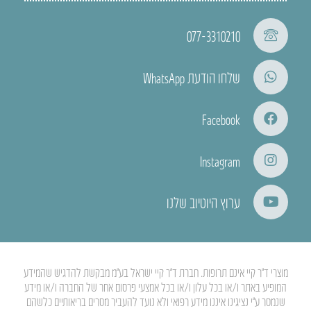
077-3310210
שלחו הודעת WhatsApp
Facebook
Instagram
ערוץ היוטיוב שלנו
מוצרי ד”ר קיי אינם תרופות. חברת ד”ר קיי ישראל בע”מ מבקשת להדגיש שהמידע
המופיע באתר ו/או בכל עלון ו/או בכל אמצעי פרסום אחר של החברה ו/או מידע
שנמסר ע”י נציגינו איננו מידע רפואי ולא נועד להעביר מסרים בריאותיים כלשהם