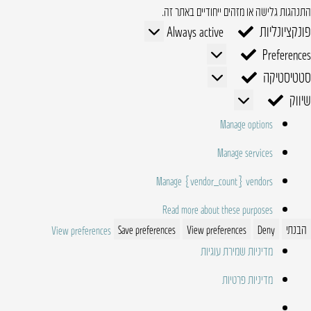
התנהגות גלישה או מזהים ייחודיים באתר זה.
פונקציונליות
פונקציונליות
Always active
Preferences
Preferences
סטטיסטיקה
סטטיסטיקה
שיווק
שיווק
Manage options
Manage services
Manage {vendor_count} vendors
Read more about these purposes
הבנתי
Deny
View preferences
Save preferences
View preferences
מדיניות שמירת עוגיות
מדיניות פרטיות