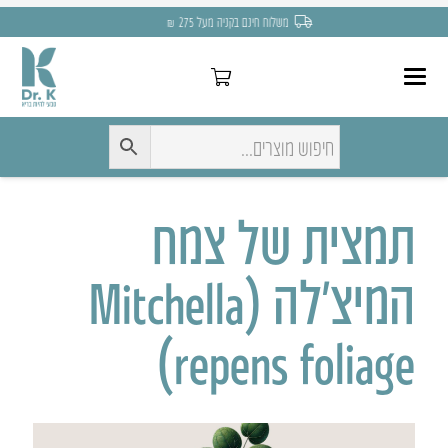
משלוח חינם בקניה מעל 275 ₪
תמצית של צמח
המיצ’לה (Mitchella
repens foliage)