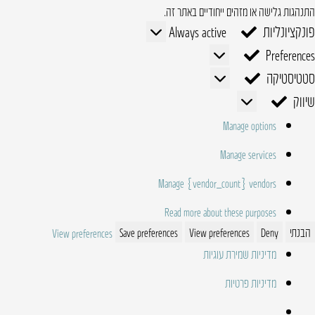
התנהגות גלישה או מזהים ייחודיים באתר זה.
פונקציונליות
פונקציונליות
Always active
Preferences
Preferences
סטטיסטיקה
סטטיסטיקה
שיווק
שיווק
Manage options
Manage services
Manage {vendor_count} vendors
Read more about these purposes
הבנתי
Deny
View preferences
Save preferences
View preferences
מדיניות שמירת עוגיות
מדיניות פרטיות