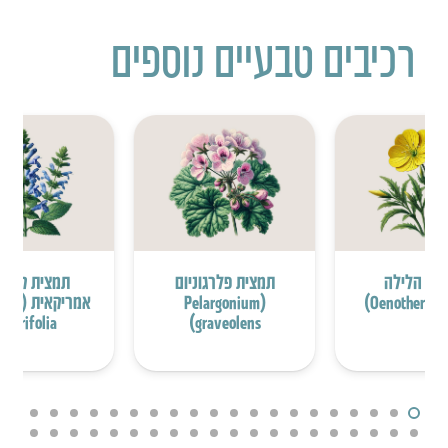
רכיבים טבעיים נוספים
 נר הלילה
תמצית פלרגוניום
תמצית קערו
(Pelargonium
אמריקאי
Iaterifolia)
graveolens)