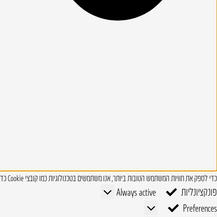
כדי לספק את חוויות המשתמש הטובות ביותר, אנו משתמשים בטכנולוגיות כמו קובצי Cookie כדי לאחסן ו/או לגשת למידע על המכשיר. טכנולוגיות אלו מאפשרות לנו לעבד נתונים כגון התנהגות גלישה או מזהים ייחודיים באתר זה.
פונקציונליות
פונקציונליות
Always active
Preferences
Preferences