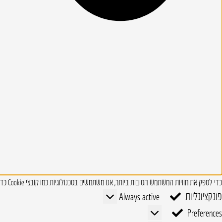
כדי לספק את חוויות המשתמש הטובות ביותר, אנו משתמשים בטכנולוגיות כמו קובצי Cookie כדי לאחסן ו/או לגשת למידע על המכשיר. טכנולוגיות אלו מאפשרות לנו לעבד נתונים כגון התנהגות גלישה או מזהים ייחודיים באתר זה.
פונקציונליות
פונקציונליות
Always active
Preferences
Preferences