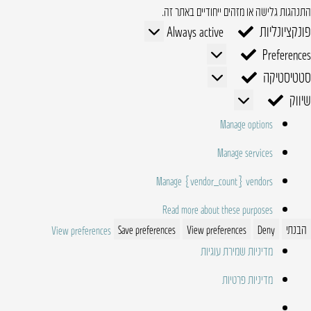
התנהגות גלישה או מזהים ייחודיים באתר זה.
פונקציונליות
פונקציונליות
Always active
Preferences
Preferences
סטטיסטיקה
סטטיסטיקה
שיווק
שיווק
Manage options
Manage services
Manage {vendor_count} vendors
Read more about these purposes
הבנתי
Deny
View preferences
Save preferences
View preferences
מדיניות שמירת עוגיות
מדיניות פרטיות