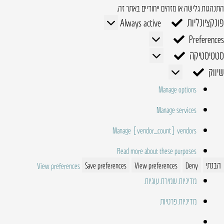
התנהגות גלישה או מזהים ייחודיים באתר זה.
פונקציונליות
פונקציונליות
Always active
Preferences
Preferences
סטטיסטיקה
סטטיסטיקה
שיווק
שיווק
Manage options
Manage services
Manage {vendor_count} vendors
Read more about these purposes
הבנתי
Deny
View preferences
Save preferences
View preferences
מדיניות שמירת עוגיות
מדיניות פרטיות