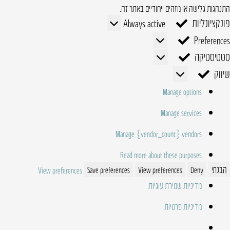
התנהגות גלישה או מזהים ייחודיים באתר זה.
פונקציונליות
פונקציונליות
Always active
Preferences
Preferences
סטטיסטיקה
סטטיסטיקה
שיווק
שיווק
Manage options
Manage services
Manage {vendor_count} vendors
Read more about these purposes
הבנתי
Deny
View preferences
Save preferences
View preferences
מדיניות שמירת עוגיות
מדיניות פרטיות