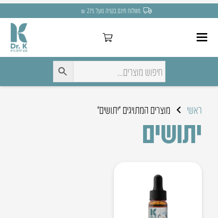
משלוח חינם בקניה מעל 275 ₪
ראשי
מוצרים המתויגים “יתושים”
יתושים