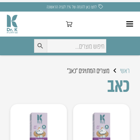
משלוח חינם בקניה מעל 275 ₪
ראשי
מוצרים המתויגים “כאב”
כאב