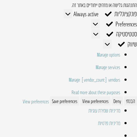
התנהגות גלישה או מזהים ייחודיים באתר זה.
פונקציונליות
פונקציונליות
Always active
Preferences
Preferences
סטטיסטיקה
סטטיסטיקה
שיווק
שיווק
Manage options
Manage services
Manage {vendor_count} vendors
Read more about these purposes
הבנתי
Deny
View preferences
Save preferences
View preferences
מדיניות שמירת עוגיות
מדיניות פרטיות