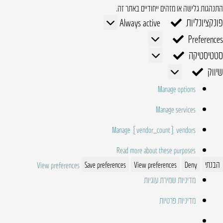
התנהגות גלישה או מזהים ייחודיים באתר זה.
פונקציונליות
פונקציונליות
Always active
Preferences
Preferences
סטטיסטיקה
סטטיסטיקה
שיווק
שיווק
Manage options
Manage services
Manage {vendor_count} vendors
Read more about these purposes
הבנתי
Deny
View preferences
Save preferences
View preferences
מדיניות שמירת עוגיות
מדיניות פרטיות