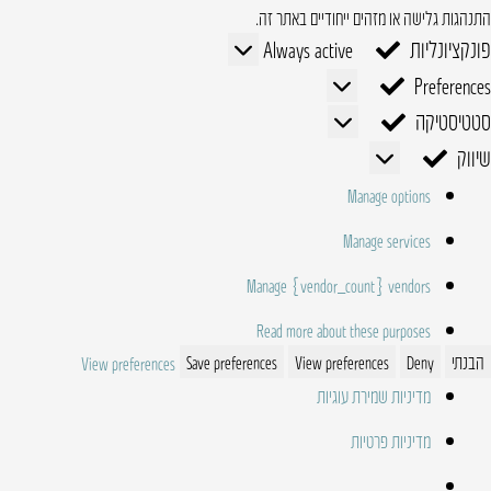
התנהגות גלישה או מזהים ייחודיים באתר זה.
פונקציונליות
פונקציונליות
Always active
Preferences
Preferences
סטטיסטיקה
סטטיסטיקה
שיווק
שיווק
Manage options
Manage services
Manage {vendor_count} vendors
Read more about these purposes
הבנתי
Deny
View preferences
Save preferences
View preferences
מדיניות שמירת עוגיות
מדיניות פרטיות