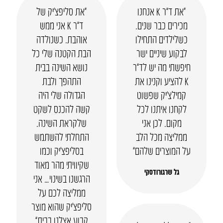
“את ד”ר K אנחנו
“את סליפצ’יק של
מכירים כבר שנים.
ד”ר K אני ממש
כשלילדים התחילו
אוהבת. כשנולדה
לבקוע שיניים ישר
הבת הקטנה שלי כל
חיפשתי מה יש לד”ר
נושא השינה בבית
K להציע וקנינו את
התהפך ולבת
קמילצ’יק שפשוט
הגדולה שלי היה
לקחנו איתנו לכל
קשה להכנס לשקט
מקום. לכן אני
שלקראת השינה.
ממליצה מכל הלב
התחלתי להשתמש
על המוצרים שלהם”
בסליפצ’יק וכמו
שקיוויתי מהר מאוד
גל שרגורודסקי
הרגשנו בשינוי… אני
ממליצה לכם על
סליפצ’יק שהוא מוצר
קבוע אצלנו בבית”