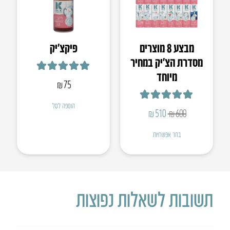
מבצע 8 מוצרים
פיקצ’יק
מסדרת הצ׳יק במחיר
מיוחד
דורג
5.00
מתוך 5
₪
75
דורג
5.00
מתוך 5
הוספה לסל
המחיר
המחיר
₪
510
₪
600
המקורי
הנוכחי
בחר אפשרויות
היה:
הוא:
₪510.
₪600.
תשובות לשאלות נפוצות