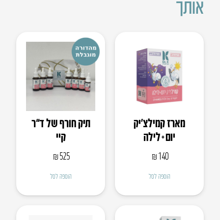
אותך
מארז קמילצ’יק
תיק חורף של ד”ר
יום+לילה
קיי
₪
525
₪
140
הוספה לסל
הוספה לסל