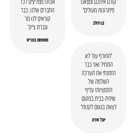
קודם איתכם ומצאנו
אנחנו ממליצים לכל
פיתרונות מעולים”
החברים שלנו. כבר
קוראים לנו מר
בן ודולב
וגברת צ’יק”
משפחת בוכריס
“החורף עוד לא
התחיל ואני כבר
הזמנתי את הערכה
השלמה של
התמציות! עדיף
שיהיה בבית במקום
לצאת בגשם לקנות”
יובל שדה