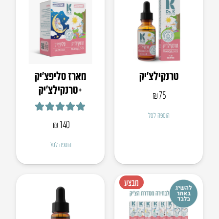
טרנקילצ׳יק
מארז סליפצ׳יק
+טרנקילצ׳יק
₪
75
דורג
5.00
מתוך 5
הוספה לסל
₪
140
הוספה לסל
מבצע