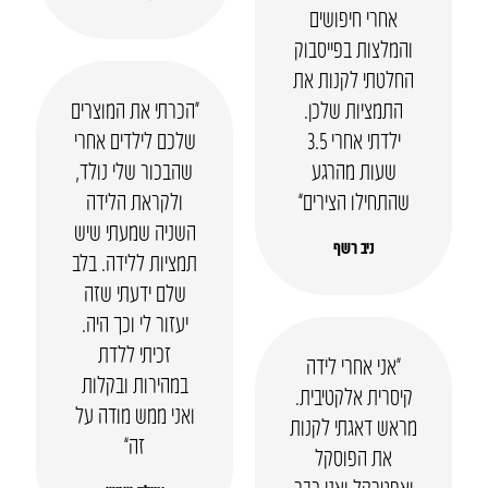
אחרי חיפושים
והמלצות בפייסבוק
החלטתי לקנות את
התמציות שלכן.
“הכרתי את המוצרים
ילדתי אחרי 3.5
שלכם לילדים אחרי
שעות מהרגע
שהבכור שלי נולד,
שהתחילו הצירים”
ולקראת הלידה
השניה שמעתי שיש
ניב רשף
תמציות ללידה. בלב
שלם ידעתי שזה
יעזור לי וכך היה.
זכיתי ללדת
“אני אחרי לידה
במהירות ובקלות
קיסרית אלקטיבית.
ואני ממש מודה על
מראש דאגתי לקנות
זה”
את הפוסקל
ואפטרקל ואני כבר