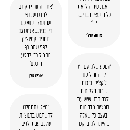
דואגת שיהיה לי את
“אחרי החורף הקודם
כל התמציות בהישג
למדנו שכדאי
יד!”
שהתמציות שלכם
יהיו בבית… אנחנו גם
אדווה גווילי
נותנים וקסינצ’יק
לפני שהחורף
מתחיל כדי להגיע
מוכנים”
“המסע שלנו עם ד”ר
קיי התחיל עם
אורית גולן
ליקצ’יק. בזכות
שירות הלקוחות
שלכם הבנו שיש עוד
תמציות מדהימות
“מאז שהתחלנו
ובעצם כל שאלה
להשתמש בתמציות
שהייתה לנו בדקנו
שלכם עם הילדים,