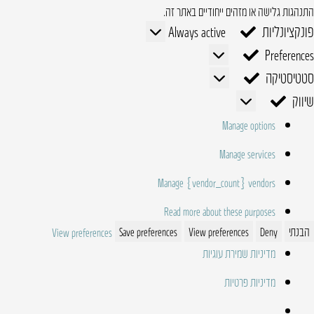
התנהגות גלישה או מזהים ייחודיים באתר זה.
פונקציונליות
פונקציונליות
Always active
Preferences
Preferences
סטטיסטיקה
סטטיסטיקה
שיווק
שיווק
Manage options
Manage services
Manage {vendor_count} vendors
Read more about these purposes
הבנתי
Deny
View preferences
Save preferences
View preferences
מדיניות שמירת עוגיות
מדיניות פרטיות