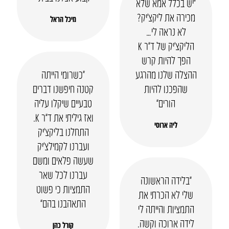
“יש בכלל אמא שלא
מכירה את ליקצ’יק?
מיכל הראל
לא נראה לי…
הליקצ’יק של ד”ר K
הפך להיות קרש
ההצלה שלנו מהרגע
“כשרומי הייתה
שהפכנו להיות
קטנה חיפשנו דברים
הורים”
טבעיים שיקלו עליה
ואז גיליתי את ד”ר K.
ליה ארוסי
התחלנו בליקצ’יק
ועברנו לקמילצ’יק
שעשה פלאים ומשם
עברנו לכל שאר
“בלידה הראשונה
התמציות כי פשוט
שלי לא הכרתי את
התאהבנו בהם”
התמציות והייתה לי
לידה ארוכה וקשה.
קורל כהן