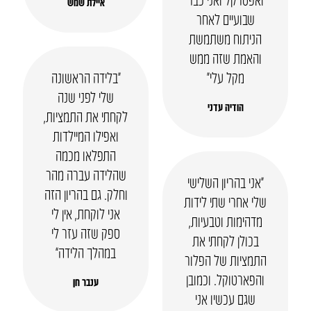
איילת שמש
שבועיים לאחר
הניתוח משתמשת
והאמת שזה ממש
מקל עלי״
“בלידה הראשונה
שלי לפני שנה
הודיה עדני
לקחתי את התמציות,
ואפילו המיילדות
התפלאו מכמה
שהלידה עברה מהר
“אני בהריון השלישי
וחלק. גם בהריון הזה
שלי אחרי שתי לידות
אני לוקחת, אין לי
מדהימות וטבעיות,
ספק שזה עזר לי
בכולן לקחתי את
במהלך הלידה”
התמציות של הפלור
והפארטוקל. וכמובן
ענבר חן
שגם עכשיו אני