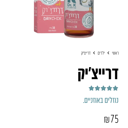
ראשי
ילדים
​דרייצ’יק
​דרייצ’יק
דורג
5.00
מתוך 5
נוזלים באוזניים.
₪
75