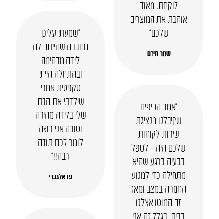
לוקחת. מאוד
אוהבת את המוצרים
שלכם”
“שמעתי עליכן
מחברה שהייתה לה
שחר תירם
לידה מדהימה
ובהתחלה הייתי
סקפטית אחרי
שילדתי את הבת
“אחד הטיפים
שלי בלידה מהירה
שקיבלנו מנציגת
וטובה אני רוצה
שירות לקוחות
לומר לכם תודה
שלכם היה – לטפל
רבה!!”
בבעיה ברגע שהיא
מתחילה כדי למנוע
פז אלגברי
החמרה במצב ומאז
זה המוטו אצלנו
בבית, בגלל זה אני