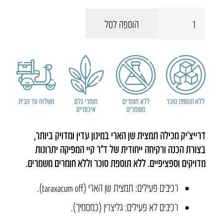
כמות
הוספה לסל
של
דרייצ'יק
ללא תוספת סוכר
ללא חומרים
חומרי גלם
משלוח עד הבית
משמרים
איכותיים
דרייצ’יק מכילה תמצית שן הארי במינון עדין ומדויק ביותר,
בצורת הכנה ורקיחה ייחודית של ד”ר קיי המפיקה יתרונות
מדויקים וספציפיים. ללא תוספת סוכר וללא חומרים משמרים.
רכיבים פעילים: תמצית שן הארי (taraxacum off).
רכיבים לא פעילים: גליצרין (כמסמיך).