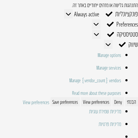
התנהגות גלישה או מזהים ייחודיים באתר זה.
פונקציונליות
פונקציונליות
Always active
Preferences
Preferences
סטטיסטיקה
סטטיסטיקה
שיווק
שיווק
Manage options
Manage services
Manage {vendor_count} vendors
Read more about these purposes
הבנתי
Deny
View preferences
Save preferences
View preferences
מדיניות שמירת עוגיות
מדיניות פרטיות