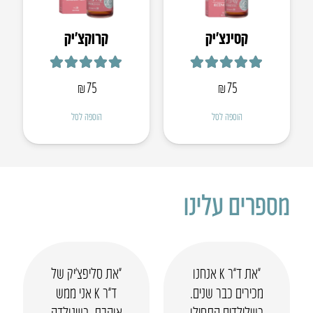
קסינצ’יק
קרוקצ׳יק
דורג
5.00
מתוך 5
דורג
4.95
מתוך 5
₪
75
₪
75
הוספה לסל
הוספה לסל
מספרים עלינו
“את ד”ר K אנחנו
“את סליפצ’יק של
מכירים כבר שנים.
ד”ר K אני ממש
כשלילדים התחילו
אוהבת. כשנולדה