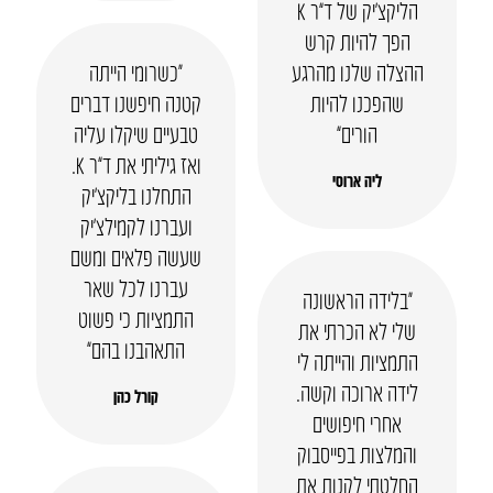
הליקצ’יק של ד”ר K
הפך להיות קרש
ההצלה שלנו מהרגע
“כשרומי הייתה
שהפכנו להיות
קטנה חיפשנו דברים
הורים”
טבעיים שיקלו עליה
ואז גיליתי את ד”ר K.
ליה ארוסי
התחלנו בליקצ’יק
ועברנו לקמילצ’יק
שעשה פלאים ומשם
עברנו לכל שאר
“בלידה הראשונה
התמציות כי פשוט
שלי לא הכרתי את
התאהבנו בהם”
התמציות והייתה לי
לידה ארוכה וקשה.
קורל כהן
אחרי חיפושים
והמלצות בפייסבוק
החלטתי לקנות את