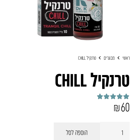
ראשי
מבוגרים
טרנקיל CHILL
טרנקיל CHILL
₪
60
דורג
5.00
מתוך 5
כמות
הוספה לסל
של