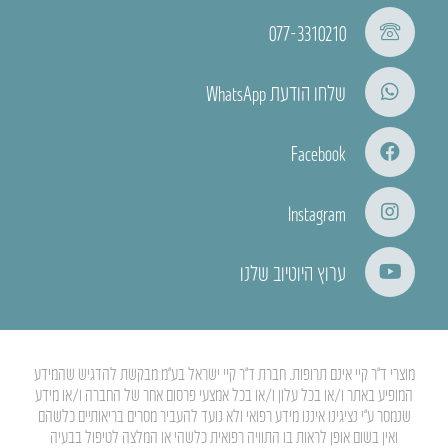
077-3310210
שלחו הודעת WhatsApp
Facebook
Instagram
ערוץ היוטיוב שלנו
מוצרי ד”ר קיי אינם תרופות. חברת ד”ר קיי ישראל בע”מ מבקשת להדגיש שהמידע
המופיע באתר ו/או בכל עלון ו/או בכל אמצעי פרסום אחר של החברה ו/או מידע
שנמסר ע”י נציגינו איננו מידע רפואי ולא נועד להעביר מסרים בריאותיים כלשהם
ואין בשום אופן לראות בו התוויה רפואית כלשהי או המלצה לטיפול בבעיה