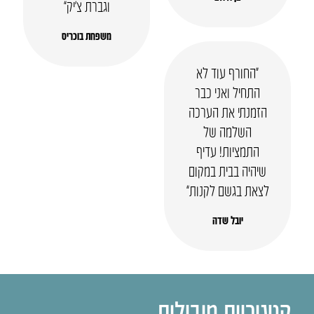
וגברת צ’יק”
משפחת בוכריס
“החורף עוד לא
התחיל ואני כבר
הזמנתי את הערכה
השלמה של
התמציות! עדיף
שיהיה בבית במקום
לצאת בגשם לקנות”
יובל שדה
קטגוריות מובילות