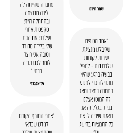
מחברה שהייתה לה
שחר תירם
לידה מדהימה
ובהתחלה הייתי
סקפטית אחרי
שילדתי את הבת
“אחד הטיפים
שלי בלידה מהירה
שקיבלנו מנציגת
וטובה אני רוצה
שירות לקוחות
לומר לכם תודה
שלכם היה – לטפל
רבה!!”
בבעיה ברגע שהיא
מתחילה כדי למנוע
פז אלגברי
החמרה במצב ומאז
זה המוטו אצלנו
בבית, בגלל זה אני
דואגת שיהיה לי את
“אחרי החורף הקודם
כל התמציות בהישג
למדנו שכדאי
יד!”
שהתמציות שלכם