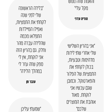
והאמת שזה ממש
מקל עלי״
“בלידה הראשונה
שלי לפני שנה
הודיה עדני
לקחתי את התמציות,
ואפילו המיילדות
התפלאו מכמה
שהלידה עברה מהר
“אני בהריון השלישי
וחלק. גם בהריון הזה
שלי אחרי שתי לידות
אני לוקחת, אין לי
מדהימות וטבעיות,
ספק שזה עזר לי
בכולן לקחתי את
במהלך הלידה”
התמציות של הפלור
והפארטוקל. וכמובן
ענבר חן
שגם עכשיו אני
לוקחת. מאוד
אוהבת את המוצרים
שלכם”
“שמעתי עליכן