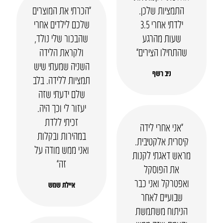
התמציות שלכן.
“הכרתי את המוצרים
ילדתי אחרי 3.5
שלכם לילדים אחרי
שעות מהרגע
שהבכור שלי נולד,
שהתחילו הצירים”
ולקראת הלידה
השניה שמעתי שיש
ניב רשף
תמציות ללידה. בלב
שלם ידעתי שזה
יעזור לי וכך היה.
זכיתי ללדת
“אני אחרי לידה
במהירות ובקלות
קיסרית אלקטיבית.
ואני ממש מודה על
מראש דאגתי לקנות
זה”
את הפוסקל
ואפטרקל ואני כבר
איילת שמש
שבועיים לאחר
הניתוח משתמשת