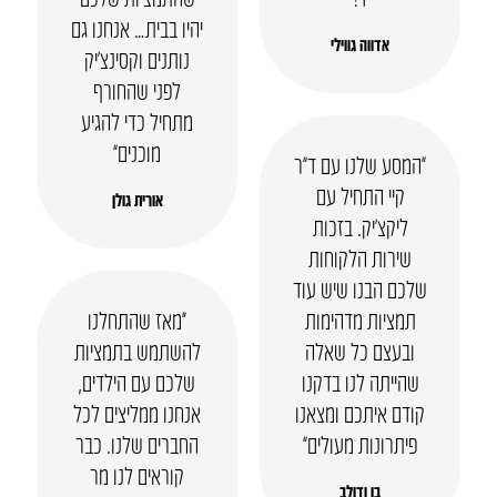
יהיו בבית… אנחנו גם
אדווה גווילי
נותנים וקסינצ’יק
לפני שהחורף
מתחיל כדי להגיע
מוכנים”
“המסע שלנו עם ד”ר
קיי התחיל עם
אורית גולן
ליקצ’יק. בזכות
שירות הלקוחות
שלכם הבנו שיש עוד
תמציות מדהימות
“מאז שהתחלנו
ובעצם כל שאלה
להשתמש בתמציות
שהייתה לנו בדקנו
שלכם עם הילדים,
קודם איתכם ומצאנו
אנחנו ממליצים לכל
פיתרונות מעולים”
החברים שלנו. כבר
קוראים לנו מר
בן ודולב