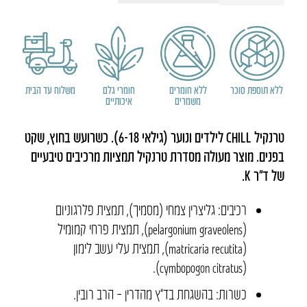
טרנקיל
CHILL
ללא תוספת סוכר
ללא חומרים
חומרי גלם
משלוח עד הבית
משמרים
איכותיים
טרנקיל CHILL לילדים ונוער (גילאי 6-18). כשרועש בחוץ, שקט
בפנים. מוצר מעולה מסדרת טרנקיל תמציות מרכיבים טיבעיים
של ד”ר K.
רכיבים: גליצרין צמחי (מסמיך), תמצית פלרגוניום
(pelargonium graveolens), תמצית פרחי קמומיל
(matricaria recutita), תמצית עלי עשב לימון
(cymbopogon citratus).
כשרות: בהשגחת בד”ץ מהדרין – הרב רובין.