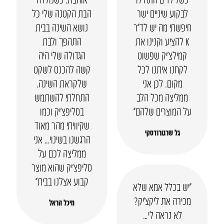
לבקוע שיניים ישר
הבת הקטנה שלי כל
חיפשתי מה יש לד”ר
נושא השינה בבית
K להציע וקנינו את
התהפך ולבת
קמילצ’יק שפשוט
הגדולה שלי היה
לקחנו איתנו לכל
קשה להכנס לשקט
מקום. לכן אני
שלקראת השינה.
ממליצה מכל הלב
התחלתי להשתמש
על המוצרים שלהם”
בסליפצ’יק וכמו
שקיוויתי מהר מאוד
גל שרגורודסקי
הרגשנו בשינוי… אני
ממליצה לכם על
סליפצ’יק שהוא מוצר
קבוע אצלנו בבית”
“יש בכלל אמא שלא
מכירה את ליקצ’יק?
מיכל הראל
לא נראה לי…