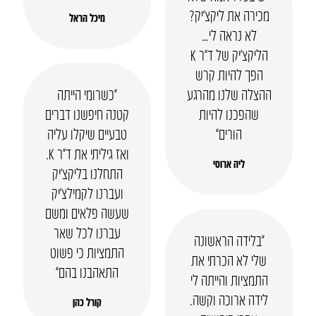
מכירה את ליקצ’יק?
מיכל הראל
לא נראה לי…
הליקצ’יק של ד”ר K
הפך להיות קרש
ההצלה שלנו מהרגע
“כשרומי הייתה
שהפכנו להיות
קטנה חיפשנו דברים
הורים”
טבעיים שיקלו עליה
ואז גיליתי את ד”ר K.
ליה ארוסי
התחלנו בליקצ’יק
ועברנו לקמילצ’יק
שעשה פלאים ומשם
עברנו לכל שאר
“בלידה הראשונה
התמציות כי פשוט
שלי לא הכרתי את
התאהבנו בהם”
התמציות והייתה לי
לידה ארוכה וקשה.
קורל כהן