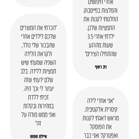
אחרי חיפושים
והמלצות בפייסבוק
החלטתי לקנות את
התמציות שלכן.
“הכרתי את המוצרים
ילדתי אחרי 3.5
שלכם לילדים אחרי
שעות מהרגע
שהבכור שלי נולד,
שהתחילו הצירים”
ולקראת הלידה
השניה שמעתי שיש
ניב רשף
תמציות ללידה. בלב
שלם ידעתי שזה
יעזור לי וכך היה.
זכיתי ללדת
“אני אחרי לידה
במהירות ובקלות
קיסרית אלקטיבית.
ואני ממש מודה על
מראש דאגתי לקנות
זה”
את הפוסקל
ואפטרקל ואני כבר
איילת שמש