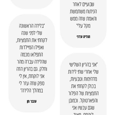
שבועיים לאחר
הניתוח משתמשת
והאמת שזה ממש
מקל עלי״
“בלידה הראשונה
שלי לפני שנה
הודיה עדני
לקחתי את התמציות,
ואפילו המיילדות
התפלאו מכמה
שהלידה עברה מהר
“אני בהריון השלישי
וחלק. גם בהריון הזה
שלי אחרי שתי לידות
אני לוקחת, אין לי
מדהימות וטבעיות,
ספק שזה עזר לי
בכולן לקחתי את
במהלך הלידה”
התמציות של הפלור
והפארטוקל. וכמובן
ענבר חן
שגם עכשיו אני
לוקחת. מאוד