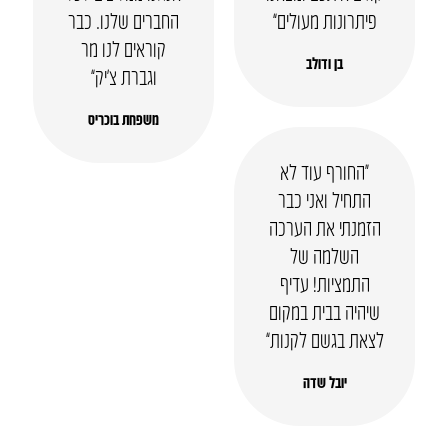
פיתרונות מעולים”
החברים שלנו. כבר
קוראים לנו מר
בן ודולב
וגברת צ’יק”
משפחת בוכריס
“החורף עוד לא
התחיל ואני כבר
הזמנתי את הערכה
השלמה של
התמציות! עדיף
שיהיה בבית במקום
לצאת בגשם לקנות”
יובל שדה