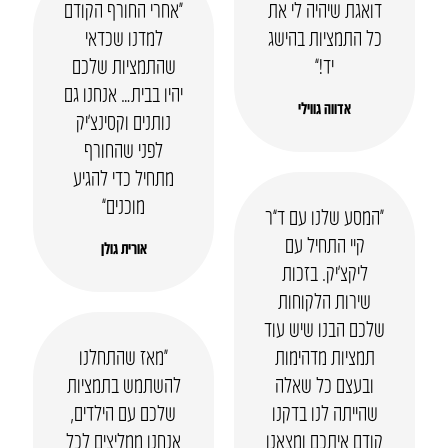
דואגת שיהיה לי את
“אחרי החורף הקודם
כל התמציות בהישג
למדנו שכדאי
יד!”
שהתמציות שלכם
יהיו בבית… אנחנו גם
אדווה גווילי
נותנים וקסינצ’יק
לפני שהחורף
מתחיל כדי להגיע
מוכנים”
“המסע שלנו עם ד”ר
קיי התחיל עם
אורית גולן
ליקצ’יק. בזכות
שירות הלקוחות
שלכם הבנו שיש עוד
תמציות מדהימות
“מאז שהתחלנו
ובעצם כל שאלה
להשתמש בתמציות
שהייתה לנו בדקנו
שלכם עם הילדים,
קודם איתכם ומצאנו
אנחנו ממליצים לכל