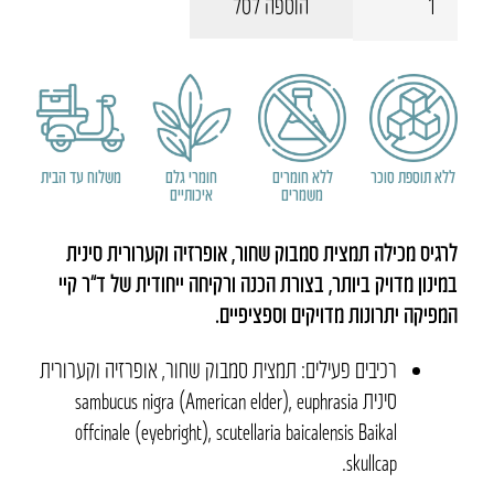
הוספה לסל
של
לרדיס
ללא תוספת סוכר
ללא חומרים
חומרי גלם
משלוח עד הבית
משמרים
איכותיים
לרגיס מכילה תמצית סמבוק שחור, אופרזיה וקערורית סינית
במינון מדויק ביותר, בצורת הכנה ורקיחה ייחודית של ד”ר קיי
המפיקה יתרונות מדויקים וספציפיים.
רכיבים פעילים: תמצית סמבוק שחור, אופרזיה וקערורית
סינית sambucus nigra (American elder), euphrasia
offcinale (eyebright), scutellaria baicalensis Baikal
skullcap.