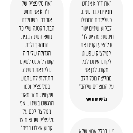
“את ד”ר K אנחנו
“את סליפצ’יק של
מכירים כבר שנים.
ד”ר K אני ממש
כשלילדים התחילו
אוהבת. כשנולדה
לבקוע שיניים ישר
הבת הקטנה שלי כל
חיפשתי מה יש לד”ר
נושא השינה בבית
K להציע וקנינו את
התהפך ולבת
קמילצ’יק שפשוט
הגדולה שלי היה
לקחנו איתנו לכל
קשה להכנס לשקט
מקום. לכן אני
שלקראת השינה.
ממליצה מכל הלב
התחלתי להשתמש
על המוצרים שלהם”
בסליפצ’יק וכמו
שקיוויתי מהר מאוד
גל שרגורודסקי
הרגשנו בשינוי… אני
ממליצה לכם על
סליפצ’יק שהוא מוצר
קבוע אצלנו בבית”
“יש בכלל אמא שלא