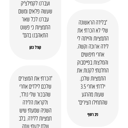
ועברנו לקמילצ’יק
שעשה פלאים ומשם
עברנו לכל שאר
“בלידה הראשונה
התמציות כי פשוט
שלי לא הכרתי את
התאהבנו בהם”
התמציות והייתה לי
לידה ארוכה וקשה.
קורל כהן
אחרי חיפושים
והמלצות בפייסבוק
החלטתי לקנות את
התמציות שלכן.
“הכרתי את המוצרים
ילדתי אחרי 3.5
שלכם לילדים אחרי
שעות מהרגע
שהבכור שלי נולד,
שהתחילו הצירים”
ולקראת הלידה
השניה שמעתי שיש
ניב רשף
תמציות ללידה. בלב
שלם ידעתי שזה