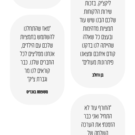
ליקצ’יק. בזכות
שירות הלקוחות
שלכם הבנו שיש עוד
תמציות מדהימות
“מאז שהתחלנו
ובעצם כל שאלה
להשתמש בתמציות
שהייתה לנו בדקנו
שלכם עם הילדים,
קודם איתכם ומצאנו
אנחנו ממליצים לכל
פיתרונות מעולים”
החברים שלנו. כבר
קוראים לנו מר
בן ודולב
וגברת צ’יק”
משפחת בוכריס
“החורף עוד לא
התחיל ואני כבר
הזמנתי את הערכה
השלמה של