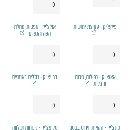
של
גרגנצ'יק
קמילצ'יק
פיקצ'יק - עקיצת יתושות
אולצ'יק - אפטות, מחלת
הפה והגפיים
כמות
כמות
של
של
פיקצ'יק
אולצ'יק
אאוצ'יק - נפילות, מכות
​דרייצ'יק - נוזלים באוזניים
וחבלות
כמות
כמות
של
של
אאוצ'יק
דרייצ'יק
טונצ'יק - הקאות, וירוס בבטן,
סליפצ'יק - נינוחות ושלווה