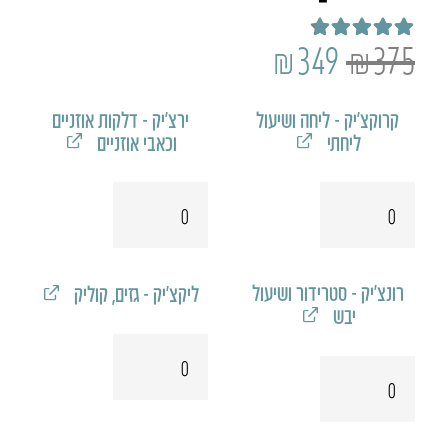
המחיר
המחיר
₪
349
₪
375
דורג
4.75
מתוך 5
המקורי
הנוכחי
קרוקצ׳יק - ליחה ושיעול
​ירצ'יק - דלקות אוזניים
היה:
הוא:
ליחתי
וכאבי אוזניים
₪349.
₪375.
כמות
כמות
של
של
קרוקצ׳יק
ירצ'יק
רונצ׳יק - סטרידור ושיעול
ליקצ'יק - גזים, קוליק
יבש
כמות
כמות
של
של
ליקצ'יק
רונצ׳יק