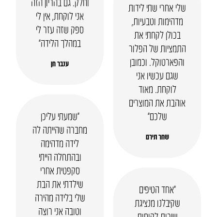
וחלק. גם בהריון הזה
שלי אחרי שתי לידות
אני לוקחת, אין לי
מדהימות וטבעיות,
ספק שזה עזר לי
בכולן לקחתי את
במהלך הלידה”
התמציות של הפלור
והפארטוקל. וכמובן
ענבר חן
שגם עכשיו אני
לוקחת. מאוד
אוהבת את המוצרים
שלכם”
“שמעתי עליכן
מחברה שהייתה לה
שחר תירם
לידה מדהימה
ובהתחלה הייתי
סקפטית אחרי
שילדתי את הבת
“אחד הטיפים
שלי בלידה מהירה
שקיבלנו מנציגת
וטובה אני רוצה
שירות לקוחות