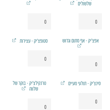
שלשולים
כמות
כמות
של
של
טונצ'יק
סליפצ'יק
אפצ'יק - אף סתום וגדוש
סטופצ'יק - עצירות
כמות
כמות
של
של
סטופצ'יק
אפצ'יק
טרנקילצ׳יק - בוקר של
סינצ'יק - תולעי מעיים
שלווה
כמות
כמות
של
של
סינצ'יק