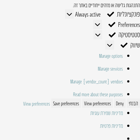
התנהגות גלישה או מזהים ייחודיים באתר זה.
פונקציונליות
פונקציונליות
Always active
Preferences
Preferences
סטטיסטיקה
סטטיסטיקה
שיווק
שיווק
Manage options
Manage services
Manage {vendor_count} vendors
Read more about these purposes
הבנתי
Deny
View preferences
Save preferences
View preferences
מדיניות שמירת עוגיות
מדיניות פרטיות