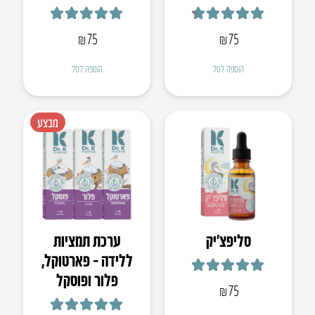
דורג
4.67
מתוך 5
דורג
4.88
מתוך 5
₪
75
₪
75
הוספה לסל
הוספה לסל
מבצע
סליפצ’יק
ערכת תמציות
ללידה – פארטוקל,
פלור ופוסקל
דורג
4.94
מתוך 5
₪
75