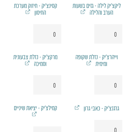
ליקצ'יק לילה - גזים בשעות
קסינצ'יק - חיזוק מערכת
הערב והלילה
החיסון
כמות
כמות
של
של
ליקצ'יק
קסינצ'יק
לילה
וייהרצ'יק - נזלת שקופה
מרקצ'יק - נזלת צבעונית
ומימית
וסמיכה
כמות
כמות
של
של
וייהרצ'יק
מרקצ'יק
קמילצ'יק - יציאת שיניים
גרגנצ'יק - כאבי גרון
כמות
כמות
של