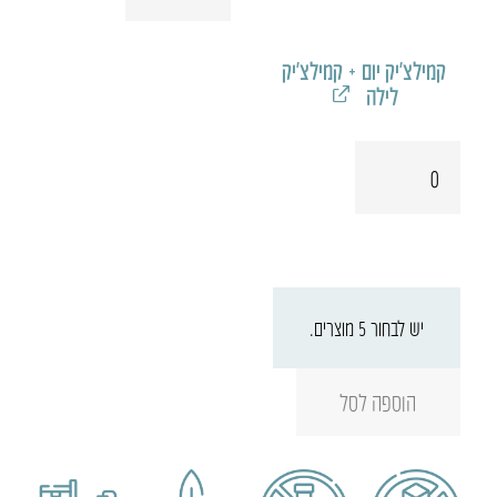
טרנקילצ׳יק
קמילצ'יק יום + קמילצ'יק
לילה
כמות
של
מארז
קמילצ'יק
יום+לילה
יש לבחור 5 מוצרים.
כמות
הוספה לסל
של
ערכה
לבחירה