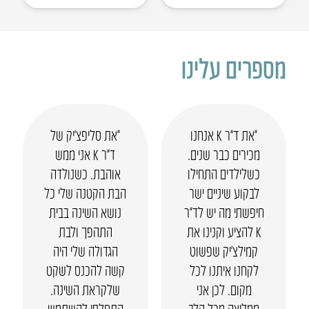
מספרים עלינו
“את ד”ר K אנחנו
“את סליפצ’יק של
מכירים כבר שנים.
ד”ר K אני ממש
כשלילדים התחילו
אוהבת. כשנולדה
לבקוע שיניים ישר
הבת הקטנה שלי כל
חיפשתי מה יש לד”ר
נושא השינה בבית
K להציע וקנינו את
התהפך ולבת
קמילצ’יק שפשוט
הגדולה שלי היה
לקחנו איתנו לכל
קשה להכנס לשקט
מקום. לכן אני
שלקראת השינה.
ממליצה מכל הלב
התחלתי להשתמש