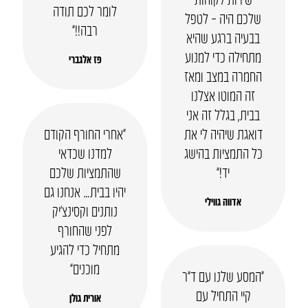
לומר לכם תודה
שלכם היה – לטפל
רבה!!”
בבעיה ברגע שהיא
מתחילה כדי למנוע
פז אלגברי
החמרה במצב ומאז
זה המוטו אצלנו
בבית, בגלל זה אני
דואגת שיהיה לי את
“אחרי החורף הקודם
כל התמציות בהישג
למדנו שכדאי
יד!”
שהתמציות שלכם
יהיו בבית… אנחנו גם
אדווה גווילי
נותנים וקסינצ’יק
לפני שהחורף
מתחיל כדי להגיע
מוכנים”
“המסע שלנו עם ד”ר
קיי התחיל עם
אורית גולן