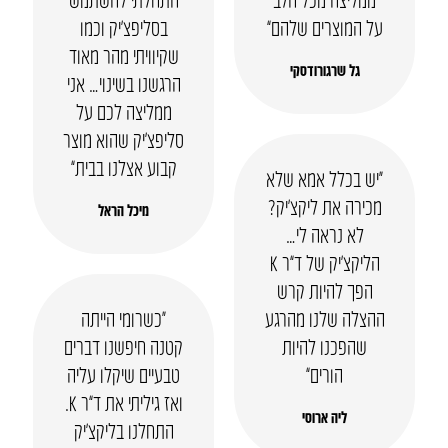
על המוצרים שלהם”
בסליפצ’יק וכמו
שקיוויתי מהר מאוד
גל שרגורודסקי
הרגשנו בשינוי… אני
ממליצה לכם על
סליפצ’יק שהוא מוצר
קבוע אצלנו בבית”
“יש בכלל אמא שלא
מכירה את ליקצ’יק?
מיכל הראל
לא נראה לי…
הליקצ’יק של ד”ר K
הפך להיות קרש
ההצלה שלנו מהרגע
“כשרומי הייתה
שהפכנו להיות
קטנה חיפשנו דברים
הורים”
טבעיים שיקלו עליה
ואז גיליתי את ד”ר K.
ליה ארוסי
התחלנו בליקצ’יק