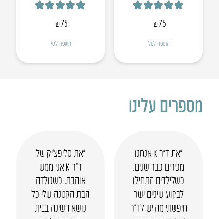
דורג
5.00
מתוך 5
דורג
4.95
מתוך 5
₪
75
₪
75
הוספה לסל
הוספה לסל
מספרים עלינו
“את ד”ר K אנחנו
“את סליפצ’יק של
מכירים כבר שנים.
ד”ר K אני ממש
כשלילדים התחילו
אוהבת. כשנולדה
לבקוע שיניים ישר
הבת הקטנה שלי כל
חיפשתי מה יש לד”ר
נושא השינה בבית