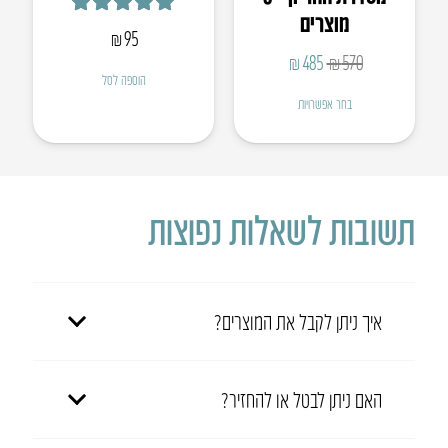
מוצרים
דורג
5.00
מתוך 5
₪
95
המחיר
המחיר
₪
485
₪
570
הוספה לסל
המקורי
הנוכחי
בחר אפשרויות
היה:
הוא:
₪485.
₪570.
תשובות לשאלות נפוצות
איך ניתן לקבל את המוצרים?
האם ניתן לבטל או להחזיר?