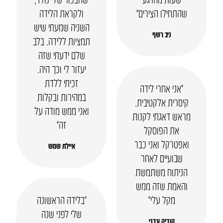
שהתחילו הצירים”
ולקראת הלידה
השניה שמעתי שיש
ניב רשף
תמציות ללידה. בלב
שלם ידעתי שזה
יעזור לי וכך היה.
זכיתי ללדת
“אני אחרי לידה
במהירות ובקלות
קיסרית אלקטיבית.
ואני ממש מודה על
מראש דאגתי לקנות
זה”
את הפוסקל
ואפטרקל ואני כבר
איילת שמש
שבועיים לאחר
הניתוח משתמשת
והאמת שזה ממש
מקל עלי״
“בלידה הראשונה
שלי לפני שנה
הודיה עדני