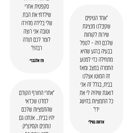
סקפטית אחרי
שילדתי את הבת
“אחד הטיפים
שלי בלידה מהירה
שקיבלנו מנציגת
וטובה אני רוצה
שירות לקוחות
לומר לכם תודה
שלכם היה – לטפל
רבה!!”
בבעיה ברגע שהיא
מתחילה כדי למנוע
פז אלגברי
החמרה במצב ומאז
זה המוטו אצלנו
בבית, בגלל זה אני
דואגת שיהיה לי את
“אחרי החורף הקודם
כל התמציות בהישג
למדנו שכדאי
יד!”
שהתמציות שלכם
יהיו בבית… אנחנו גם
אדווה גווילי
נותנים וקסינצ’יק