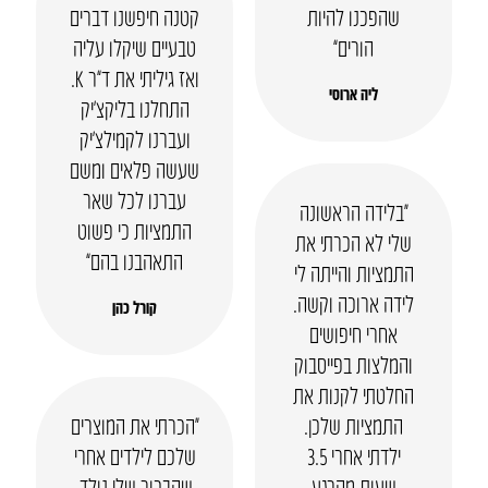
שהפכנו להיות
קטנה חיפשנו דברים
הורים”
טבעיים שיקלו עליה
ואז גיליתי את ד”ר K.
ליה ארוסי
התחלנו בליקצ’יק
ועברנו לקמילצ’יק
שעשה פלאים ומשם
עברנו לכל שאר
“בלידה הראשונה
התמציות כי פשוט
שלי לא הכרתי את
התאהבנו בהם”
התמציות והייתה לי
לידה ארוכה וקשה.
קורל כהן
אחרי חיפושים
והמלצות בפייסבוק
החלטתי לקנות את
התמציות שלכן.
“הכרתי את המוצרים
ילדתי אחרי 3.5
שלכם לילדים אחרי
שעות מהרגע
שהבכור שלי נולד,