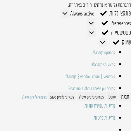
התנהגות גלישה או מזהים ייחודיים באתר זה.
פונקציונליות
פונקציונליות
Always active
Preferences
Preferences
סטטיסטיקה
סטטיסטיקה
שיווק
שיווק
Manage options
Manage services
Manage {vendor_count} vendors
Read more about these purposes
הבנתי
Deny
View preferences
Save preferences
View preferences
מדיניות שמירת עוגיות
מדיניות פרטיות