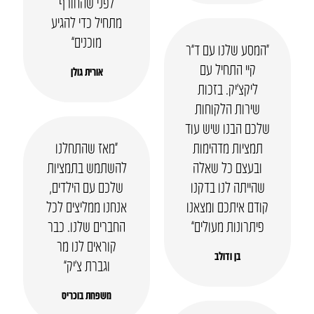
לפני שהחורף
מתחיל כדי להגיע
מוכנים”
“המסע שלנו עם ד”ר
קיי התחיל עם
אורית גולן
ליקצ’יק. בזכות
שירות הלקוחות
שלכם הבנו שיש עוד
תמציות מדהימות
“מאז שהתחלנו
ובעצם כל שאלה
להשתמש בתמציות
שהייתה לנו בדקנו
שלכם עם הילדים,
קודם איתכם ומצאנו
אנחנו ממליצים לכל
פיתרונות מעולים”
החברים שלנו. כבר
קוראים לנו מר
בן ודולב
וגברת צ’יק”
משפחת בוכריס