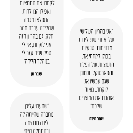
לקחתי את התמציות,
ואפילו המיילדות
התפלאו מכמה
שהלידה עברה מהר
“אני בהריון השלישי
וחלק. גם בהריון הזה
שלי אחרי שתי לידות
אני לוקחת, אין לי
מדהימות וטבעיות,
ספק שזה עזר לי
בכולן לקחתי את
במהלך הלידה”
התמציות של הפלור
והפארטוקל. וכמובן
ענבר חן
שגם עכשיו אני
לוקחת. מאוד
אוהבת את המוצרים
שלכם”
“שמעתי עליכן
מחברה שהייתה לה
שחר תירם
לידה מדהימה
ובהתחלה הייתי