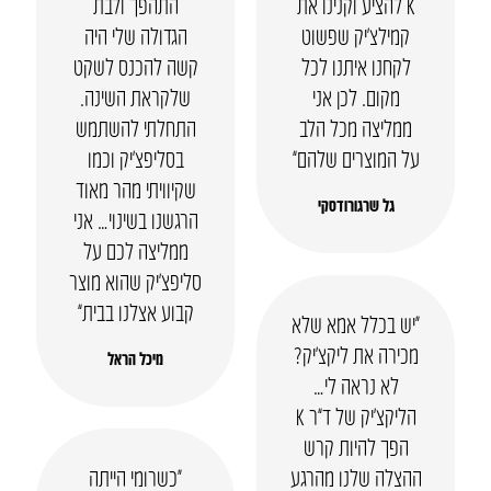
K להציע וקנינו את
התהפך ולבת
קמילצ’יק שפשוט
הגדולה שלי היה
לקחנו איתנו לכל
קשה להכנס לשקט
מקום. לכן אני
שלקראת השינה.
ממליצה מכל הלב
התחלתי להשתמש
על המוצרים שלהם”
בסליפצ’יק וכמו
שקיוויתי מהר מאוד
גל שרגורודסקי
הרגשנו בשינוי… אני
ממליצה לכם על
סליפצ’יק שהוא מוצר
קבוע אצלנו בבית”
“יש בכלל אמא שלא
מכירה את ליקצ’יק?
מיכל הראל
לא נראה לי…
הליקצ’יק של ד”ר K
הפך להיות קרש
ההצלה שלנו מהרגע
“כשרומי הייתה