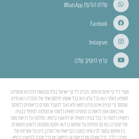
שלחו הודעת WhatsApp
Facebook
Instagram
ערוץ היוטיוב שלנו
מוצרי ד”ר קיי אינם תרופות. חברת ד”ר קיי ישראל בע”מ מבקשת להדגיש שהמידע
המופיע באתר ו/או בכל עלון ו/או בכל אמצעי פרסום אחר של החברה ו/או מידע
שנמסר ע”י נציגינו איננו מידע רפואי ולא נועד להעביר מסרים בריאותיים כלשהם
ואין בשום אופן לראות בו התוויה רפואית כלשהי או המלצה לטיפול בבעיה
רפואית כלשהי וכי בכל בעיה רפואית יש להיוועץ ברופא. החלטה על רכישת מוצר
של החברה, כמו גם החלטה על שימוש בו ו/או הסקת מסקנות כלשהן הקושרות
בין שימוש במוצר לבין שינוי במצבו הבריאותי של הצרכן, הינן על אחריותו של
הצרכן בלבד. בכל שאלה שבבריאות או ברפואה יש בכל מקרה להיוועץ ברופא