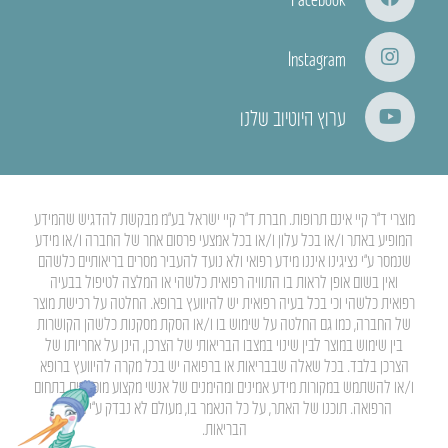
Instagram
ערוץ היוטיוב שלנו
מוצרי ד”ר קיי אינם תרופות. חברת ד”ר קיי ישראל בע”מ מבקשת להדגיש שהמידע
המופיע באתר ו/או בכל עלון ו/או בכל אמצעי פרסום אחר של החברה ו/או מידע
שנמסר ע”י נציגינו איננו מידע רפואי ולא נועד להעביר מסרים בריאותיים כלשהם
ואין בשום אופן לראות בו התוויה רפואית כלשהי או המלצה לטיפול בבעיה
רפואית כלשהי וכי בכל בעיה רפואית יש להיוועץ ברופא. החלטה על רכישת מוצר
של החברה, כמו גם החלטה על שימוש בו ו/או הסקת מסקנות כלשהן הקושרות
בין שימוש במוצר לבין שינוי במצבו הבריאותי של הצרכן, הינן על אחריותו של
הצרכן בלבד. בכל שאלה שבבריאות או ברפואה יש בכל מקרה להיוועץ ברופא
ו/או להשתמש במקורות מידע אמינים ומהימנים של אנשי מקצוע מוסמכים בתחום
הרפואה. תוכנו של האתר, על כל הנאמר בו, מעולם לא נבדק ע”י משרד
הבריאות.