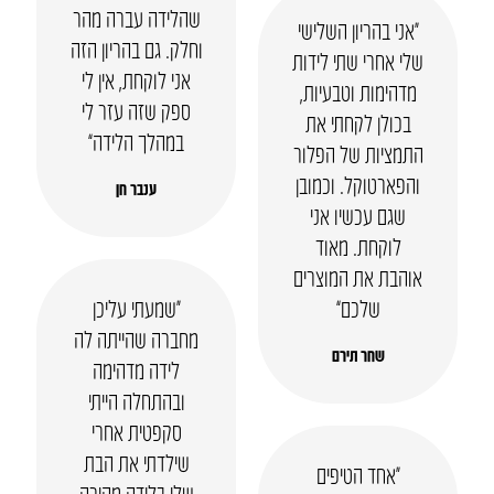
שהלידה עברה מהר
“אני בהריון השלישי
וחלק. גם בהריון הזה
שלי אחרי שתי לידות
אני לוקחת, אין לי
מדהימות וטבעיות,
ספק שזה עזר לי
בכולן לקחתי את
במהלך הלידה”
התמציות של הפלור
והפארטוקל. וכמובן
ענבר חן
שגם עכשיו אני
לוקחת. מאוד
אוהבת את המוצרים
שלכם”
“שמעתי עליכן
מחברה שהייתה לה
שחר תירם
לידה מדהימה
ובהתחלה הייתי
סקפטית אחרי
שילדתי את הבת
“אחד הטיפים
שלי בלידה מהירה