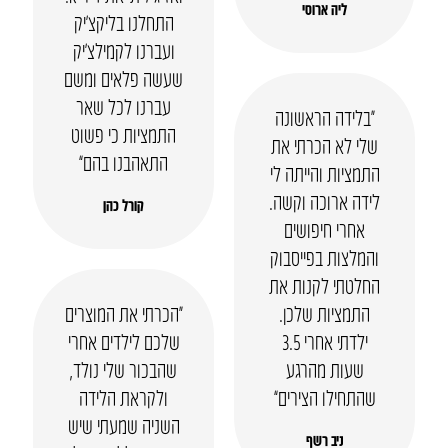
ליה ארוסי
התחלנו בליקצ’יק
ועברנו לקמילצ’יק
שעשה פלאים ומשם
עברנו לכל שאר
“בלידה הראשונה
התמציות כי פשוט
שלי לא הכרתי את
התאהבנו בהם”
התמציות והייתה לי
לידה ארוכה וקשה.
קורל כהן
אחרי חיפושים
והמלצות בפייסבוק
החלטתי לקנות את
התמציות שלכן.
“הכרתי את המוצרים
ילדתי אחרי 3.5
שלכם לילדים אחרי
שעות מהרגע
שהבכור שלי נולד,
שהתחילו הצירים”
ולקראת הלידה
השניה שמעתי שיש
ניב רשף