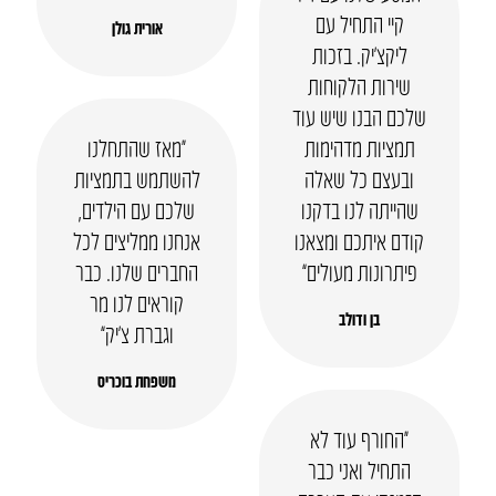
קיי התחיל עם
אורית גולן
ליקצ’יק. בזכות
שירות הלקוחות
שלכם הבנו שיש עוד
תמציות מדהימות
“מאז שהתחלנו
ובעצם כל שאלה
להשתמש בתמציות
שהייתה לנו בדקנו
שלכם עם הילדים,
קודם איתכם ומצאנו
אנחנו ממליצים לכל
פיתרונות מעולים”
החברים שלנו. כבר
קוראים לנו מר
בן ודולב
וגברת צ’יק”
משפחת בוכריס
“החורף עוד לא
התחיל ואני כבר