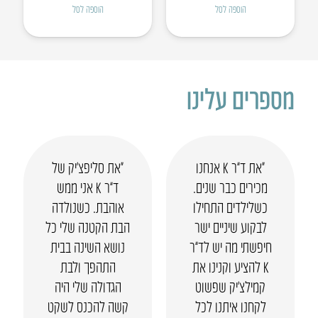
הוספה לסל
הוספה לסל
מספרים עלינו
“את ד”ר K אנחנו
“את סליפצ’יק של
מכירים כבר שנים.
ד”ר K אני ממש
כשלילדים התחילו
אוהבת. כשנולדה
לבקוע שיניים ישר
הבת הקטנה שלי כל
חיפשתי מה יש לד”ר
נושא השינה בבית
K להציע וקנינו את
התהפך ולבת
קמילצ’יק שפשוט
הגדולה שלי היה
לקחנו איתנו לכל
קשה להכנס לשקט