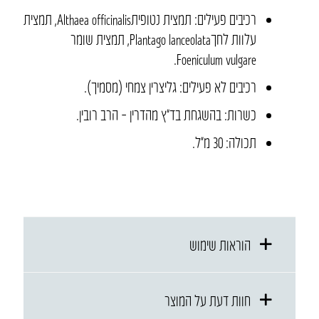
רכיבים פעילים: תמצית נטופיתAlthaea officinalis, תמצית
עלוות לחךPlantago lanceolata, תמצית שומר
Foeniculum vulgare.
רכיבים לא פעילים: גליצרין צמחי (מסמיך).
כשרות
:
בהשגחת בד”ץ מהדרין – הרב רובין
.
תכולה
: 30
מ״ל
.
הוראות שימוש
חוות דעת על המוצר