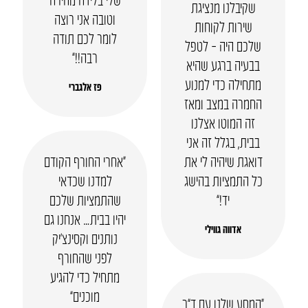
שקיבלנו מנציגת
וטובה אני רוצה
שירות לקוחות
לומר לכם תודה
שלכם היה – לטפל
רבה!!”
בבעיה ברגע שהיא
מתחילה כדי למנוע
פז אלגברי
החמרה במצב ומאז
זה המוטו אצלנו
בבית, בגלל זה אני
דואגת שיהיה לי את
“אחרי החורף הקודם
כל התמציות בהישג
למדנו שכדאי
יד!”
שהתמציות שלכם
יהיו בבית… אנחנו גם
אדווה גווילי
נותנים וקסינצ’יק
לפני שהחורף
מתחיל כדי להגיע
מוכנים”
“המסע שלנו עם ד”ר