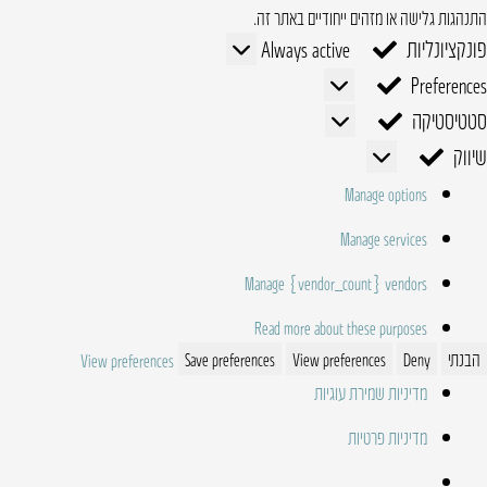
התנהגות גלישה או מזהים ייחודיים באתר זה.
פונקציונליות
פונקציונליות
Always active
Preferences
Preferences
סטטיסטיקה
סטטיסטיקה
שיווק
שיווק
Manage options
Manage services
Manage {vendor_count} vendors
Read more about these purposes
הבנתי
Deny
View preferences
Save preferences
View preferences
מדיניות שמירת עוגיות
מדיניות פרטיות