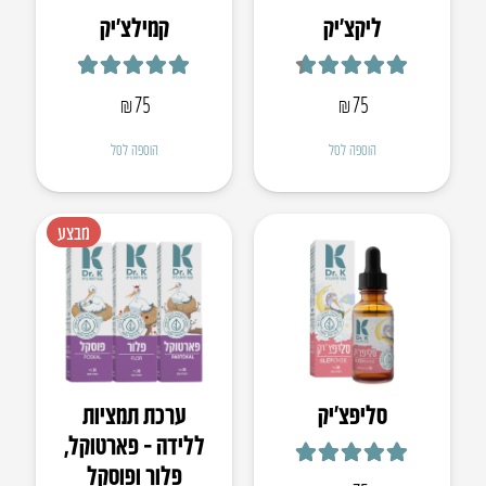
ליקצ’יק
קמילצ’יק
דורג
4.67
מתוך 5
דורג
4.88
מתוך 5
₪
75
₪
75
הוספה לסל
הוספה לסל
מבצע
סליפצ’יק
ערכת תמציות
ללידה – פארטוקל,
פלור ופוסקל
דורג
4.94
מתוך 5