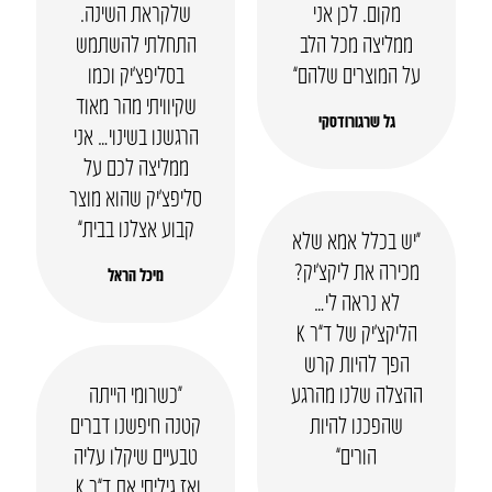
מקום. לכן אני
שלקראת השינה.
ממליצה מכל הלב
התחלתי להשתמש
על המוצרים שלהם”
בסליפצ’יק וכמו
שקיוויתי מהר מאוד
גל שרגורודסקי
הרגשנו בשינוי… אני
ממליצה לכם על
סליפצ’יק שהוא מוצר
קבוע אצלנו בבית”
“יש בכלל אמא שלא
מכירה את ליקצ’יק?
מיכל הראל
לא נראה לי…
הליקצ’יק של ד”ר K
הפך להיות קרש
ההצלה שלנו מהרגע
“כשרומי הייתה
שהפכנו להיות
קטנה חיפשנו דברים
הורים”
טבעיים שיקלו עליה
ואז גיליתי את ד”ר K.