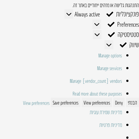
התנהגות גלישה או מזהים ייחודיים באתר זה.
פונקציונליות
פונקציונליות
Always active
Preferences
Preferences
סטטיסטיקה
סטטיסטיקה
שיווק
שיווק
Manage options
Manage services
Manage {vendor_count} vendors
Read more about these purposes
הבנתי
Deny
View preferences
Save preferences
View preferences
מדיניות שמירת עוגיות
מדיניות פרטיות