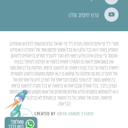
ערוץ היוטיוב שלנו
מוצרי ד”ר קיי אינם תרופות. חברת ד”ר קיי ישראל בע”מ מבקשת להדגיש שהמידע
המופיע באתר ו/או בכל עלון ו/או בכל אמצעי פרסום אחר של החברה ו/או מידע
שנמסר ע”י נציגינו איננו מידע רפואי ולא נועד להעביר מסרים בריאותיים כלשהם
ואין בשום אופן לראות בו התוויה רפואית כלשהי או המלצה לטיפול בבעיה
רפואית כלשהי וכי בכל בעיה רפואית יש להיוועץ ברופא. החלטה על רכישת מוצר
של החברה, כמו גם החלטה על שימוש בו ו/או הסקת מסקנות כלשהן הקושרות
בין שימוש במוצר לבין שינוי במצבו הבריאותי של הצרכן, הינן על אחריותו של
הצרכן בלבד. בכל שאלה שבבריאות או ברפואה יש בכל מקרה להיוועץ ברופא
ו/או להשתמש במקורות מידע אמינים ומהימנים של אנשי מקצוע מוסמכים בתחום
הרפואה. תוכנו של האתר, על כל הנאמר בו, מעולם לא נבדק ע”י משרד
הבריאות.
CREATED BY
URIYA GANOR STUDIO