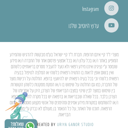
Instagram
ערוץ היוטיוב שלנו
מוצרי ד”ר קיי אינם תרופות. חברת ד”ר קיי ישראל בע”מ מבקשת להדגיש שהמידע
המופיע באתר ו/או בכל עלון ו/או בכל אמצעי פרסום אחר של החברה ו/או מידע
שנמסר ע”י נציגינו איננו מידע רפואי ולא נועד להעביר מסרים בריאותיים כלשהם
ואין בשום אופן לראות בו התוויה רפואית כלשהי או המלצה לטיפול בבעיה
רפואית כלשהי וכי בכל בעיה רפואית יש להיוועץ ברופא. החלטה על רכישת מוצר
של החברה, כמו גם החלטה על שימוש בו ו/או הסקת מסקנות כלשהן הקושרות
בין שימוש במוצר לבין שינוי במצבו הבריאותי של הצרכן, הינן על אחריותו של
הצרכן בלבד. בכל שאלה שבבריאות או ברפואה יש בכל מקרה להיוועץ ברופא
ו/או להשתמש במקורות מידע אמינים ומהימנים של אנשי מקצוע מוסמכים בתחום
הרפואה. תוכנו של האתר, על כל הנאמר בו, מעולם לא נבדק ע”י משרד
הבריאות.
CREATED BY
URIYA GANOR STUDIO