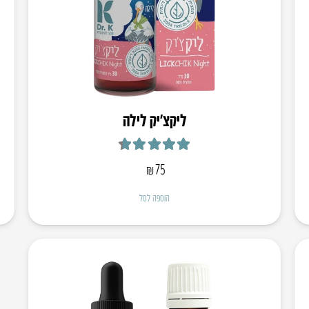
ליקצ’יק לילה
דורג
4.67
מתוך 5
₪
75
הוספה לסל