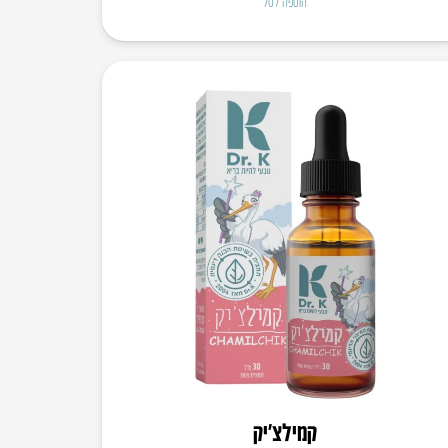
הוספה לסל
קמילצ’יק