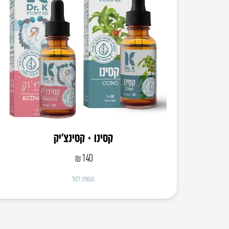
קסינו + קסינצ׳יק
₪
140
הוספה לסל