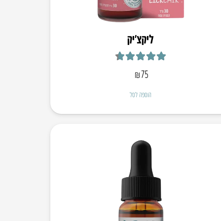
ליקצ’יק
דורג
4.67
מתוך 5
₪
75
הוספה לסל