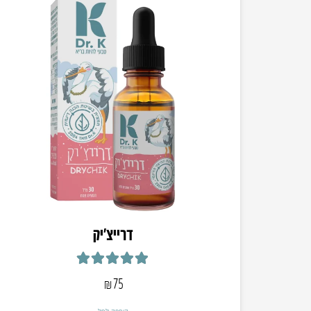
​דרייצ’יק
דורג
5.00
מתוך 5
₪
75