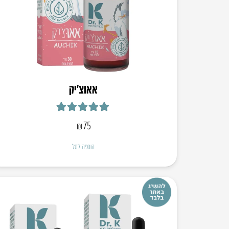
אאוצ’יק
דורג
5.00
מתוך 5
₪
75
הוספה לסל