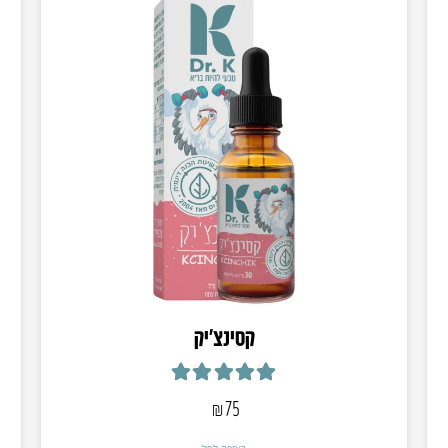
קסינצ’יק
דורג
5.00
מתוך 5
₪
75