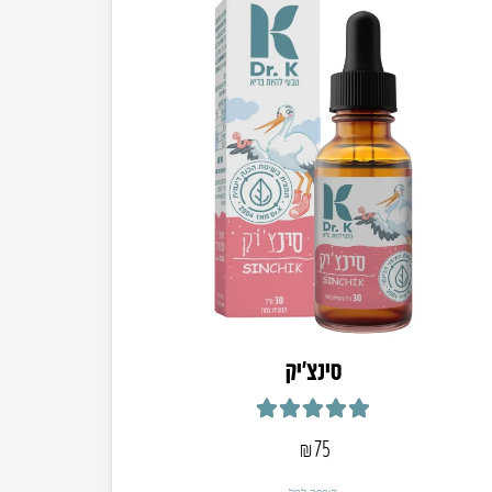
סינצ’יק
דורג
5.00
מתוך 5
₪
75