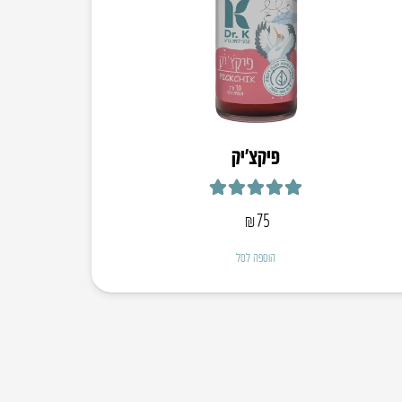
פיקצ’יק
דורג
5.00
מתוך 5
₪
75
הוספה לסל