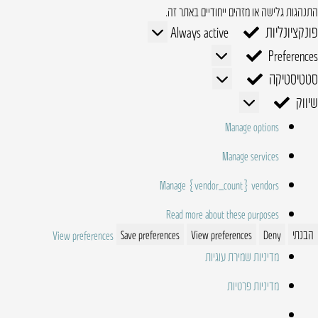
התנהגות גלישה או מזהים ייחודיים באתר זה.
פונקציונליות
פונקציונליות
Always active
Preferences
Preferences
סטטיסטיקה
סטטיסטיקה
שיווק
שיווק
Manage options
Manage services
Manage {vendor_count} vendors
Read more about these purposes
הבנתי
Deny
View preferences
Save preferences
View preferences
מדיניות שמירת עוגיות
מדיניות פרטיות