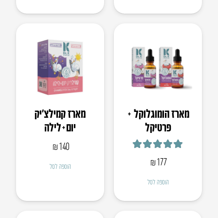
מארז הומוגלוקל +
מארז קמילצ’יק
פרטיקל
יום+לילה
₪
140
דורג
5.00
מתוך 5
₪
177
הוספה לסל
הוספה לסל