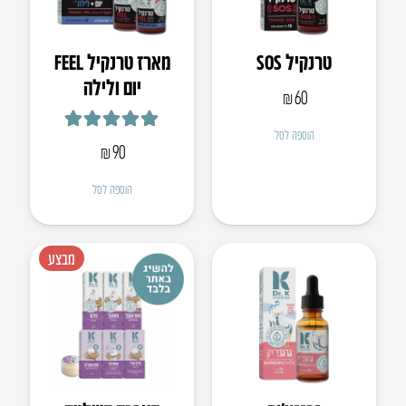
טרנקיל SOS
מארז טרנקיל FEEL
יום ולילה
₪
60
דורג
5.00
מתוך 5
הוספה לסל
₪
90
הוספה לסל
מבצע