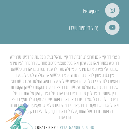
Instagram
ערוץ היוטיוב שלנו
מוצרי ד”ר קיי אינם תרופות. חברת ד”ר קיי ישראל בע”מ מבקשת להדגיש שהמידע
המופיע באתר ו/או בכל עלון ו/או בכל אמצעי פרסום אחר של החברה ו/או מידע
שנמסר ע”י נציגינו איננו מידע רפואי ולא נועד להעביר מסרים בריאותיים כלשהם
ואין בשום אופן לראות בו התוויה רפואית כלשהי או המלצה לטיפול בבעיה
רפואית כלשהי וכי בכל בעיה רפואית יש להיוועץ ברופא. החלטה על רכישת מוצר
של החברה, כמו גם החלטה על שימוש בו ו/או הסקת מסקנות כלשהן הקושרות
בין שימוש במוצר לבין שינוי במצבו הבריאותי של הצרכן, הינן על אחריותו של
הצרכן בלבד. בכל שאלה שבבריאות או ברפואה יש בכל מקרה להיוועץ ברופא
ו/או להשתמש במקורות מידע אמינים ומהימנים של אנשי מקצוע מוסמכים בתחום
הרפואה. תוכנו של האתר, על כל הנאמר בו, מעולם לא נבדק ע”י משרד
הבריאות.
CREATED BY
URIYA GANOR STUDIO