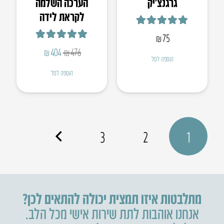
גרגנצ’יק
הערכה השלמה
לקראת לידה
דורג
5.00
מתוך 5
₪
75
דורג
5.00
מתוך 5
המחיר
המחיר
₪
404
₪
476
הוספה לסל
המקורי
הנוכחי
הוספה לסל
היה:
הוא:
₪404.
₪476.
3
2
1
מתלבטות איזו תמצית יכולה להתאים לכן?
אנחנו אוהבות לתת שירות אישי מכל הלב.