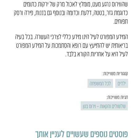
שהווירוס נרגע מעט, מומלץ לאכול מרק של ירקות כתומים
כדוגמת גזר, בטטה, דלעת וכדומה ובנוסף גם בננות, פירה ורסק
תפוחים.
המידע המפורט לעיל הינו מידע כללי לצרכי העשרה. בכל בעיה
בריאותית יש להתייעץ עם רופא והסתמכות על המידע המפורט
לעיל היא על אחריות הקורא בלבד.
קטגוריות משוייכות:
ילדים
לכל המשפחה
תגיות משוייכות:
שלשולים והקאות – וירוס בטן
פוסטים נוספים שעשויים לעניין אותך