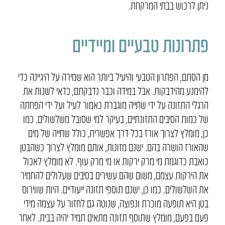
ניתן לרכוש בבתי המרקחת.
פתרונות טבעיים ומיידיים
מן הסתם, הפתרון הטבעי והיעיל ביותר הוא שמירה על היגיינה כדי
להימנע מהידבקות. אבל במידה וכבר נדבקתם, כדאי לשנות את
הרגלי התזונה על ידי שתייה מוגברת כאמור לעיל ועל ידי הפחתה
של כמות הסיבים התזונתיים, בעיקר למי שסובל משלשולים. כמו
כן, מומלץ לצרוך אורז בכל דרך אפשרית, כולל שתייה של מים
שהאורז הושרה בהם. ישנם מזונות, אותם מומלץ לצרוך כשהבטן
כואבת כדוגמת מי מרק ירקות או מי מרק עוף. לא מומלץ לאכול
את הירקות עצמם, משום שהם עשירים בסיבים שעלולים להחמיר
את השלשולים. כמו כן, ישנם תוספי תזונה ייעודיים. היות שווירוס
בטן היא תופעה מוכרת ונפוצה, שנוטה גם לחזור על עצמה מידי
פעם בפעם, מומלץ שתוסף תזונה מתאים תמיד יהיה בבית. לאחר