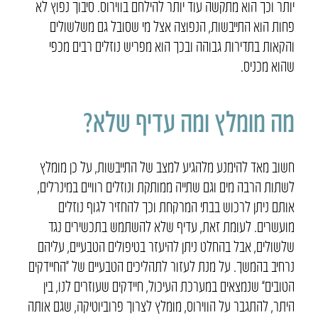
יותר וכך הוא מתקשה עוד יותר להילחם בווירוס. סיבוך נפוץ לא
פחות הוא התייבשות, הנפוצה אצל מי שסובל גם משלשולים
והקאות בתדירות גבוהה ובכך הוא מפריש נוזלים רבים מכפי
שהוא מכניס.
מה מומלץ ומה עדיף שלא?
חשוב מאד להימנע מלהגיע למצב של התייבשות, על כן מומלץ
לשתות הרבה מים וגם שתייה ממותקת ונוזלים רוויים במינרלים,
אותם ניתן לרכוש בבתי המרקחת וכך להחזיר לגוף נוזלים
מועשרים. לעומת זאת, עדיף שלא להשתמש בתכשירים נגד
שלשולים, אבל בהחלט ניתן להיעזר בטיפולים הטבעיים, עליהם
נרחיב בהמשך. על מנת לעזור לתהליכים הטבעיים של “החיידקים
הטובים” שנמצאים במערכת העיכול, חיידקים שעוזרים לנו, בין
היתר, להתגבר על הווירוס, מומלץ לצרוך פרוביוטיקה, שגם אותה