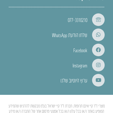
077-3310210
שלחו הודעת WhatsApp
Facebook
Instagram
ערוץ היוטיוב שלנו
מוצרי ד”ר קיי אינם תרופות. חברת ד”ר קיי ישראל בע”מ מבקשת להדגיש שהמידע
המופיע באתר ו/או בכל עלון ו/או בכל אמצעי פרסום אחר של החברה ו/או מידע