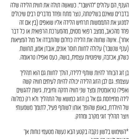
הענף, הם עלולים “להישבר”. כשאשה תולה את חווית הלידה שלה
בדברים שאינם בשליטתה, נוצר מתח ופחד מדברים רבים שיכולים
למנוע את התממשות תרחיש הלידה אליו שואפים (בין אם זה
פחד מהכאב, ממצב רפואי מסוים, מהמערכת הרפואית או כל דבר
אחר). אישה שחווה את הלידה כחלום שהתבדה אל מול המציאות
(ענף שנשבר) עלולה לחוות חוסר אונים, אובדן אמון, תחושת
כשלון, אכזבה, שיפוטיות עצמית, בושה, כעס ואפילו טראומה.
בן זוג הבוחר להיות שותף ללידה, הולך לחוות גם הוא תהליך
עוצמתי. גם לבן הזוג הלידה יכולה להיות לעיתים חוויה קשה
ואפילו טראומטית ומצד שני חוויה חזקה וחיובית. גישת להגשים
לידה מתייחסת גם אל בן הזוג כמושא של התהליך ולא רק כמלווה
של היולדת, באופן שהופך אותו לשותף פעיל, לתומך משמעותי
ויוצר תהליך זוגי מקרב ומחזק.
*השימוש בלשון נקבה בקטע הבא נעשה מטעמי נוחות אך