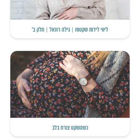
ליווי לידות שקטות | גילה רונאל | חלק ב’
כשהשקט צורח בלב