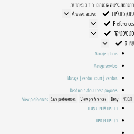
התנהגות גלישה או מזהים ייחודיים באתר זה.
פונקציונליות
פונקציונליות
Always active
Preferences
Preferences
סטטיסטיקה
סטטיסטיקה
שיווק
שיווק
Manage options
Manage services
Manage {vendor_count} vendors
Read more about these purposes
הבנתי
Deny
View preferences
Save preferences
View preferences
מדיניות שמירת עוגיות
מדיניות פרטיות