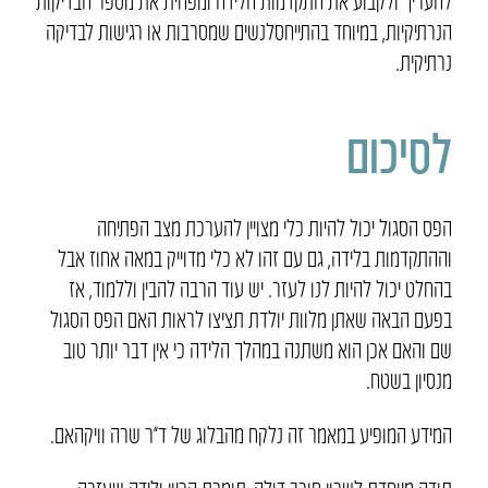
להעריך ולקבוע את התקדמות הלידה ומפחית את מספר הבדיקות
הנרתיקיות, במיוחד בהתייחסלנשים שמסרבות או רגישות לבדיקה
נרתיקית.
לסיכום
הפס הסגול יכול להיות כלי מצויין להערכת מצב הפתיחה
וההתקדמות בלידה, גם עם זהו לא כלי מדוייק במאה אחוז אבל
בהחלט יכול להיות לנו לעזר. יש עוד הרבה להבין וללמוד, אז
בפעם הבאה שאתן מלוות יולדת תציצו לראות האם הפס הסגול
שם והאם אכן הוא משתנה במהלך הלידה כי אין דבר יותר טוב
מנסיון בשטח.
המידע המופיע במאמר זה נלקח מהבלוג של ד”ר שרה וויקהאם.