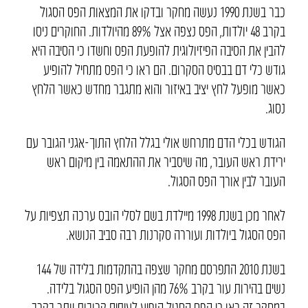
כבר בשנת 1990 נעשה מחקר ובדקו את המצאות הפס הסגול
בקרב 48 יולדות, הפס נצפה אצל 89% מהיולדות. החוקרים ניסו
להבין את הסיבה הפיזיולוגית להופעת הפס וחשדו כי הסיבה היא
גודש כלי דם בבסיס הסקרום. הם ראו כי הפס מתחיל להופיע
כאשר מופעל לחץ יציב באיזור והוא מתגבר מחדש כאשר הלחץ
נסוג.
הגודש בכלי הדם מתרחש אולי בגלל הלחץ התוך-אגני הגובר עם
ירידת ראש העובר, מה שיסביר את ההתאמה בין מיקום ראש
העובר לבין אורך הפס הסגול.
לאחר מכן בשנת 1998 מיילדת בשם לסלי הובס ערכה תצפיות על
הפס הסגול ביולדות ועוררה סקרנות רבה סביב הנושא.
בשנת 2010 התפרסם מחקר שצפה בהתקדמות בלידה של 144
נשים בהירות עור בקרב 76% מהן הופיע הפס הסגול בלידה.
במחקר זה ראו כי הפס הסגול הופיע לעיתים קרובות יותר בקרב