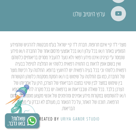
ערוץ היוטיוב שלנו
מוצרי ד”ר קיי אינם תרופות. חברת ד”ר קיי ישראל בע”מ מבקשת להדגיש שהמידע
המופיע באתר ו/או בכל עלון ו/או בכל אמצעי פרסום אחר של החברה ו/או מידע
שנמסר ע”י נציגינו איננו מידע רפואי ולא נועד להעביר מסרים בריאותיים כלשהם
ואין בשום אופן לראות בו התוויה רפואית כלשהי או המלצה לטיפול בבעיה
רפואית כלשהי וכי בכל בעיה רפואית יש להיוועץ ברופא. החלטה על רכישת מוצר
של החברה, כמו גם החלטה על שימוש בו ו/או הסקת מסקנות כלשהן הקושרות
בין שימוש במוצר לבין שינוי במצבו הבריאותי של הצרכן, הינן על אחריותו של
הצרכן בלבד. בכל שאלה שבבריאות או ברפואה יש בכל מקרה להיוועץ ברופא
ו/או להשתמש במקורות מידע אמינים ומהימנים של אנשי מקצוע מוסמכים בתחום
הרפואה. תוכנו של האתר, על כל הנאמר בו, מעולם לא נבדק ע”י משרד
הבריאות.
CREATED BY
URIYA GANOR STUDIO