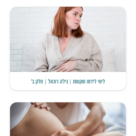
ליווי לידות שקטות | גילה רונאל | חלק ב’