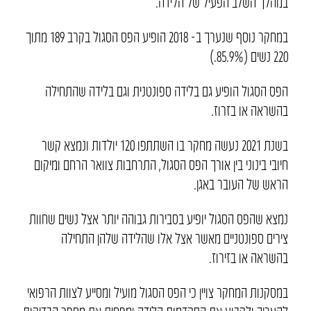
במהלך השלב הפעיל של הלידה.
במחקר נוסף שנערך ב- 2018 הופיע הפס הסגול בקרב 189 מתוך
220 נשים (85.9%.)
הפס הסגול הופיע גם בלידה ספונטנית וגם בלידה שהתחילה
בהשראה או בזרוז.
בשנת 2021 נעשה מחקר בו השתתפו 120 יולדות ונמצא קשר
חיובי בינוני בין אורך הפס הסגול, התרחבות צוואר הרחם ומיקום
הראש של העובר באגן.
נמצא שהפס הסגול יופיע בסבירות גבוהה יותר אצל נשים שחוות
צירים ספונטניים מאשר אצל אלו שהלידה שלהן התחילה
בהשראה או בזירוז.
במסקנות המחקר צויין כי הפס הסגול מועיל ומסייע לצוות הרפואי