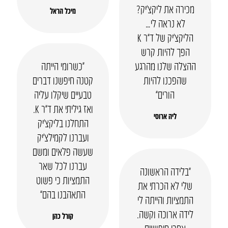
מכירה את ליקצ’יק?
מיכל הראל
לא נראה לי…
הליקצ’יק של ד”ר K
הפך להיות קרש
ההצלה שלנו מהרגע
“כשרומי הייתה
שהפכנו להיות
קטנה חיפשנו דברים
הורים”
טבעיים שיקלו עליה
ואז גיליתי את ד”ר K.
ליה ארוסי
התחלנו בליקצ’יק
ועברנו לקמילצ’יק
שעשה פלאים ומשם
עברנו לכל שאר
“בלידה הראשונה
התמציות כי פשוט
שלי לא הכרתי את
התאהבנו בהם”
התמציות והייתה לי
לידה ארוכה וקשה.
קורל כהן
אחרי חיפושים