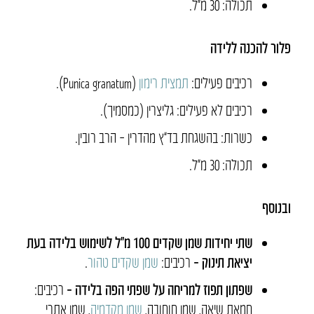
תכולה: 30 מ״ל.
פלור
להכנה ללידה
רכיבים פעילים:
תמצית רימון
(Punica granatum).
רכיבים לא פעילים: גליצרין (כמסמיך).
כשרות: בהשגחת בד”ץ מהדרין – הרב רובין.
תכולה: 30 מ״ל.
ובנוסף
שתי יחידות שמן שקדים 100 מ״ל לשימוש בלידה בעת
יציאת תינוק –
רכיבים:
שמן שקדים טהור
.
שפתון תפוז למריחה על שפתי הפה בלידה –
רכיבים:
חמאת שיאה, שמן חוחובה,
שמן מקדמיה
, שמן אתרי