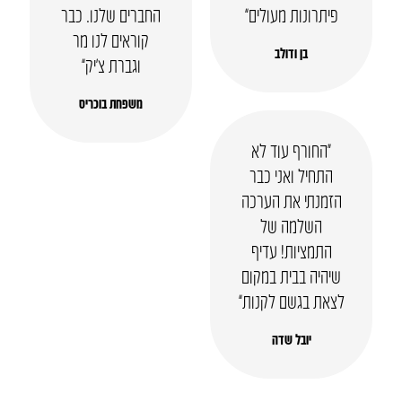
פיתרונות מעולים”
החברים שלנו. כבר
קוראים לנו מר
בן ודולב
וגברת צ’יק”
משפחת בוכריס
“החורף עוד לא
התחיל ואני כבר
הזמנתי את הערכה
השלמה של
התמציות! עדיף
שיהיה בבית במקום
לצאת בגשם לקנות”
יובל שדה