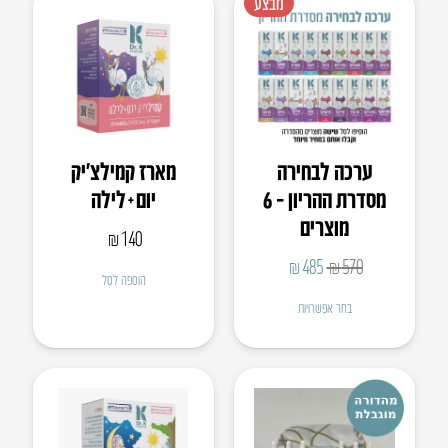
מבצע
ערכה לבחירה
מארז קמילצ’יק
מסדרת ההריון – 6
יום+לילה
מוצרים
₪
140
המחיר
המחיר
₪
485
₪
570
הוספה לסל
המקורי
הנוכחי
בחר אפשרויות
היה:
הוא:
₪485.
₪570.