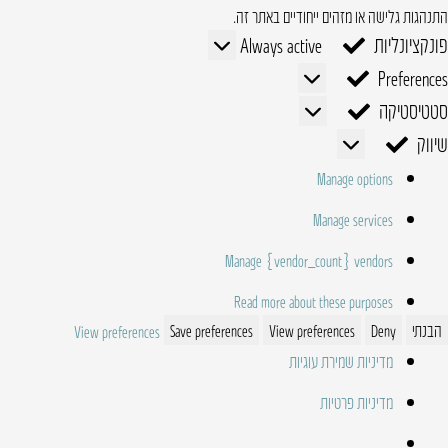
התנהגות גלישה או מזהים ייחודיים באתר זה.
פונקציונליות
פונקציונליות
Always active
Preferences
Preferences
סטטיסטיקה
סטטיסטיקה
שיווק
שיווק
Manage options
Manage services
Manage {vendor_count} vendors
Read more about these purposes
הבנתי
Deny
View preferences
Save preferences
View preferences
מדיניות שמירת עוגיות
מדיניות פרטיות