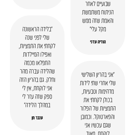
שבועיים לאחר
הניתוח משתמשת
והאמת שזה ממש
מקל עלי״
“בלידה הראשונה
שלי לפני שנה
הודיה עדני
לקחתי את התמציות,
ואפילו המיילדות
התפלאו מכמה
שהלידה עברה מהר
“אני בהריון השלישי
וחלק. גם בהריון הזה
שלי אחרי שתי לידות
אני לוקחת, אין לי
מדהימות וטבעיות,
ספק שזה עזר לי
בכולן לקחתי את
במהלך הלידה”
התמציות של הפלור
והפארטוקל. וכמובן
ענבר חן
שגם עכשיו אני
לוקחת. מאוד