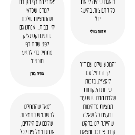
דואגת שיהיה לי את
“אחרי החורף הקודם
כל התמציות בהישג
למדנו שכדאי
יד!”
שהתמציות שלכם
יהיו בבית… אנחנו גם
אדווה גווילי
נותנים וקסינצ’יק
לפני שהחורף
מתחיל כדי להגיע
מוכנים”
“המסע שלנו עם ד”ר
קיי התחיל עם
אורית גולן
ליקצ’יק. בזכות
שירות הלקוחות
שלכם הבנו שיש עוד
תמציות מדהימות
“מאז שהתחלנו
ובעצם כל שאלה
להשתמש בתמציות
שהייתה לנו בדקנו
שלכם עם הילדים,
קודם איתכם ומצאנו
אנחנו ממליצים לכל