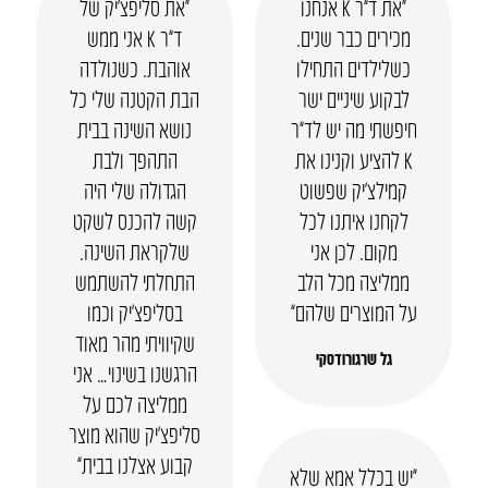
“את ד”ר K אנחנו
“את סליפצ’יק של
מכירים כבר שנים.
ד”ר K אני ממש
כשלילדים התחילו
אוהבת. כשנולדה
לבקוע שיניים ישר
הבת הקטנה שלי כל
חיפשתי מה יש לד”ר
נושא השינה בבית
K להציע וקנינו את
התהפך ולבת
קמילצ’יק שפשוט
הגדולה שלי היה
לקחנו איתנו לכל
קשה להכנס לשקט
מקום. לכן אני
שלקראת השינה.
ממליצה מכל הלב
התחלתי להשתמש
על המוצרים שלהם”
בסליפצ’יק וכמו
שקיוויתי מהר מאוד
גל שרגורודסקי
הרגשנו בשינוי… אני
ממליצה לכם על
סליפצ’יק שהוא מוצר
קבוע אצלנו בבית”
“יש בכלל אמא שלא