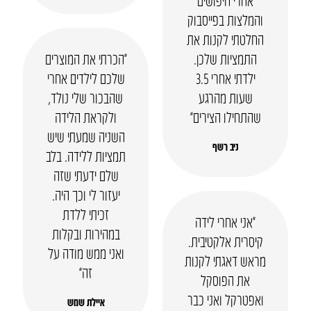
והמלצות בפייסבוק
החלטתי לקנות את
התמציות שלכן.
“הכרתי את המוצרים
ילדתי אחרי 3.5
שלכם לילדים אחרי
שעות מהרגע
שהבכור שלי נולד,
שהתחילו הצירים”
ולקראת הלידה
השניה שמעתי שיש
ניב רשף
תמציות ללידה. בלב
שלם ידעתי שזה
יעזור לי וכך היה.
זכיתי ללדת
“אני אחרי לידה
במהירות ובקלות
קיסרית אלקטיבית.
ואני ממש מודה על
מראש דאגתי לקנות
זה”
את הפוסקל
ואפטרקל ואני כבר
איילת שמש