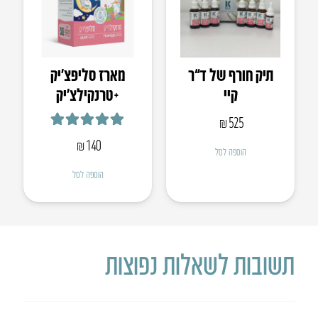
תיק חורף של ד”ר
מארז סליפצ׳יק
קיי
+טרנקילצ׳יק
₪
525
דורג
5.00
מתוך 5
₪
140
הוספה לסל
הוספה לסל
תשובות לשאלות נפוצות