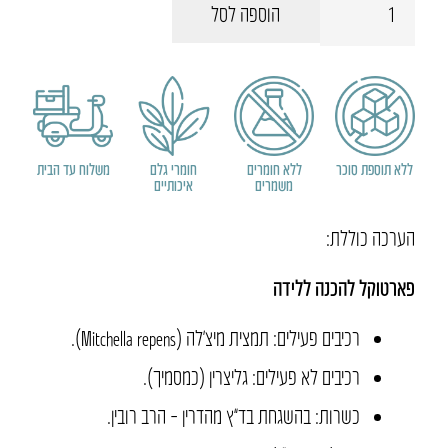
הוספה לסל
של
ערכת
הלידה
של
לירי
ללא תוספת סוכר
ללא חומרים
חומרי גלם
משלוח עד הבית
משמרים
איכותיים
הערכה כוללת:
פארטוקל
להכנה ללידה
רכיבים פעילים: תמצית מיצ’לה (Mitchella repens).
רכיבים לא פעילים: גליצרין (כמסמיך).
כשרות: בהשגחת בד”ץ מהדרין – הרב רובין.