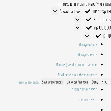
התנהגות גלישה או מזהים ייחודיים באתר זה.
פונקציונליות
פונקציונליות
Always active
Preferences
Preferences
סטטיסטיקה
סטטיסטיקה
שיווק
שיווק
Manage options
Manage services
Manage {vendor_count} vendors
Read more about these purposes
הבנתי
Deny
View preferences
Save preferences
View preferences
מדיניות שמירת עוגיות
מדיניות פרטיות