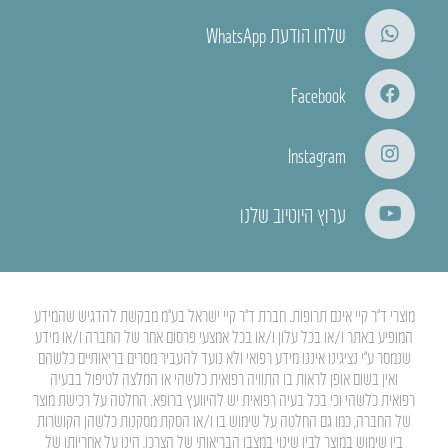
שלחו הודעת WhatsApp
Facebook
Instagram
ערוץ היוטיוב שלנו
מוצרי ד”ר קיי אינם תרופות. חברת ד”ר קיי ישראל בע”מ מבקשת להדגיש שהמידע
המופיע באתר ו/או בכל עלון ו/או בכל אמצעי פרסום אחר של החברה ו/או מידע
שנמסר ע”י נציגינו איננו מידע רפואי ולא נועד להעביר מסרים בריאותיים כלשהם
ואין בשום אופן לראות בו התוויה רפואית כלשהי או המלצה לטיפול בבעיה
רפואית כלשהי וכי בכל בעיה רפואית יש להיוועץ ברופא. החלטה על רכישת מוצר
של החברה, כמו גם החלטה על שימוש בו ו/או הסקת מסקנות כלשהן הקושרות
בין שימוש במוצר לבין שינוי במצבו הבריאותי של הצרכן, הינן על אחריותו של