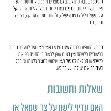
הוליסטית, שבה ניתן לשלב גם מוצרים תומכים לתחושת רוגע
ואיזון. על ידי יישום הטיפים במדריך זה, תוכלו לגלות איך להקל
על שיעול בלילה בצורה יעילה, וליהנות משינה עמוקה, רציפה
ומרעננת.
המידע המופיע בכתבה איננו מידע רפואי ולא נועד להעביר מסרים
בריאותיים כלשהם ואין בשום אופן לראות בו התוויה רפואית
כלשהי או המלצה לטיפול ו/או שימוש במוצר כלשהו וכי בכל
בעיה רפואית יש להיוועץ ברופא.
שאלות ותשובות
האם עדיף לישון על צד שמאל או