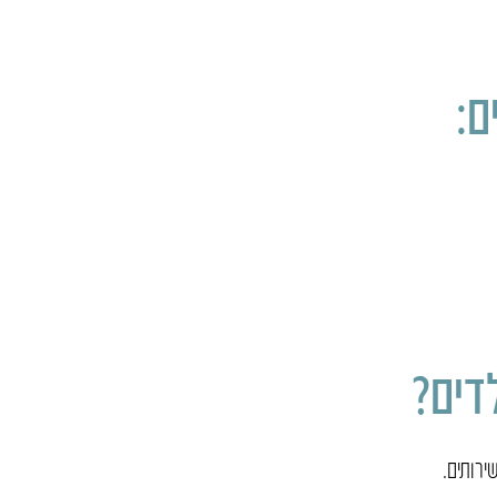
ם:
דים?
ירותים.