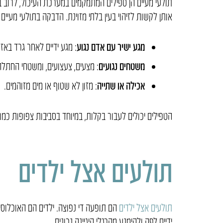
תולעי מעיים
הן טפילים המתמקמים במערכת העיכול, לרוב במע
אותן לקשות לזיהוי בעין בלתי מזוינת. הדבקה בתולעי מעי
מגע ישיר עם אדם נגוע
: מגע ידיים לאחר גרד באז
משטחים נגועים
: מצעים, צעצועים, ומשטחי החתלה
אכילה או שתייה
: מזון לא שטוף או מים מזוהמים.
הטפילים יכולים לעבור בקלות, במיוחד בסביבות צפופות כמו ג
תולעים אצל ילדים
תולעים אצל ילדים
הם תופעה די נפוצה. ילדים הם האוכלוסי
ידיים לפה ולהימנע מהרגלי היגיינה נכונים.